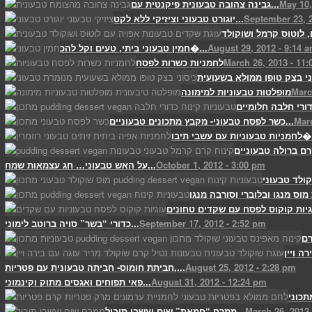
May 10,
גבינה צהובה טבעונית פיקנטית עם...
September 23, 2
יוגורט טבעוני וציזיקי ללא לקט...
August 29, 2012 - 9:14 
חמין טבעוני ביתי, טעים וקל להכ�...
March 26, 2013 - 11
לחמניות כשרות לפסח
Marc
מופלטות טבעוניות למימונה
ורי חלבה חלומיים
Marc
כשר לפסח טבעוני- מקבץ מתכונים טבעוניים...
ת עם עשבי תיבו�...
ם ברולה טבעוניים
October 1, 2012 - 3:00 pm
על האש טבעוני… חג עצמאות שמח...
ולד טבעוני
September 17, 2012 - 2:52 pm
כדורי “בשר” סויה ברוטב לימוני...
August 25, 2012 - 2:28 pm
חביתת חומוס- חביתה טבעונית עם פטריות,...
August 31, 2012 - 12:24 pm
פאי תפוחים ואגסים מתוק וקינמוני...
March 26, 2013 
ממרח “חמאת” שום ועשבי תיבול...