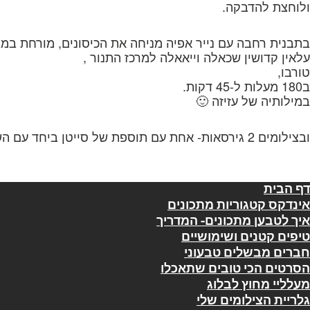
ולוחצת להדבקה.
בתבנית רחבה עם נייר אפיה מניחה את הכיסונים, מורחת במ
עלאין קדושין שכאלה וייאאלה למרכז התנור ,
טורבו,
ב180 מעלות ל-45 דקות.
במילותיה של עזיזה 🙂
ובצילומים 2 גירסאות- אחת עם תוספת של סייטן ביחד עם השאר, ואחד רגיל. כמו במתכון.
דף הבית
אינדקס קטגוריות מתכונים
איך לטבען מתכונים- המדריך
טיפים קטנים ושימושיים
חברים מבשלים טבעוני
הסרטים הכי טובים שתאכלו
מעלליי מחוץ לבלוג
גלריית הצילומים שלי