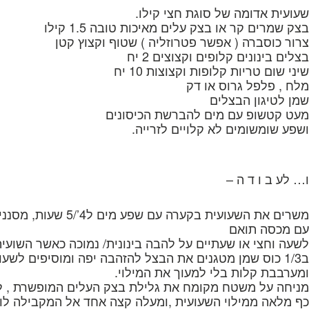
שעועית אדומה של סוגת חצי קילו.
בצק שמרים קר או בצק עלים מאיכות טובה 1.5 קילו
צרור כוסברה ( אפשר פטרוזליה ) שטוף וקצוץ קטן
בצלים בינונים קלופים וקצוצים 2 יח
שיני שום טריות קלופות וקצוצות 10 יח
מלח , פלפל גרוס או דק
שמן לטיגון הבצלים
מעט קטשופ עם מים להברשת הכיסונים
ושפע שומשומים לא קלויים לזרייה.
ו… לע ב ו ד ה –
משרים את השעועית
עם מכסה תואם
לשעה וחצי או שעתיים על להבה בינונית/ נמוכה כאשר השועי
ב1/3 כוס שמן מטגנים את הבצל להזהבה יפה ומוסיפים לשעועית עם השמן, את השום הקצוץ הכוזברה המלח והפלפל
ומערבבת קלות בלי למעוך את המילוי.
מניחה על משטח מקומח את גלילת בצק העלים המופשרת , לא