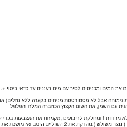
 בקערה עם שפע מים ל4’/5 שעות, מסננים את המים ומכניסים לסיר עם מים רעננ
ת נימוחה אבל לא מסמורטטת מניחים בקערה ללא נוזלים( אם
 מרדדת ! ומחלקת לריבועים ,מקמחת את האצבעות בכדי לה