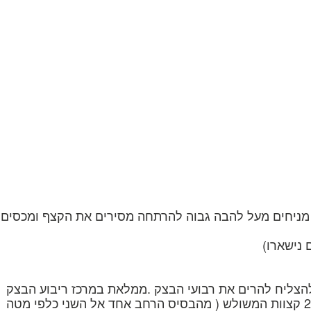
ים עד כדאי כיסוי +. מניחים מעל להבה גבוה להרתחה מסירים את הקצף ומכסים
 נישארו)
צליח להרים את רבועי הבצק .ממלאת במרכז ריבוע הבצק
כף מלאה ממילוי השעועית ,ומעלה קצה אחד אל המקבילה לו ( נוצר משולש ).מהדקת את 2 השוליים היטב ואז מושכת את 2 קצוות המשולש ( מהבסיס הרחב אחד אל השני כלפי מטה