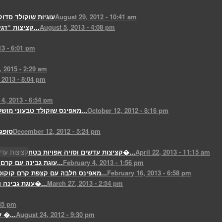
August 29, 2012 - 10:41 am
עוגיות שוקולד סדוק
August 5, 2013 - 4:08 pm
קציצות “דגים” טבעוניות ברוטב...
13 - 6:01 pm
, 2015 - 2:29 am
 2013 - 8:04 pm
4, 2013 - 6:54 pm
October 12, 2012 - 8:16 pm
מאפינס שוקולד טבעוני מושלמים ולא...
December 12, 2012 - 5:24 pm
סופגנ
April 22, 2013 - 11:15 am
קציצות עדשים וסויה אפויות בטח�...
February 4, 2013 - 1:56 pm
עוגת גבינה עם קרם תותים לוולנט...
February 16, 2013 - 6:58 pm
מאפינס חלבה עם קצפת קרם קוקוס-פיסטוק-וסילאן...
March 27, 2013 - 2:54 pm
(עוגת גבינה ודובדבנים (טפינה ט�...
:45 pm
August 24, 2012 - 9:30 pm
עוגת שכבות גבינה וביסקוויטים �...