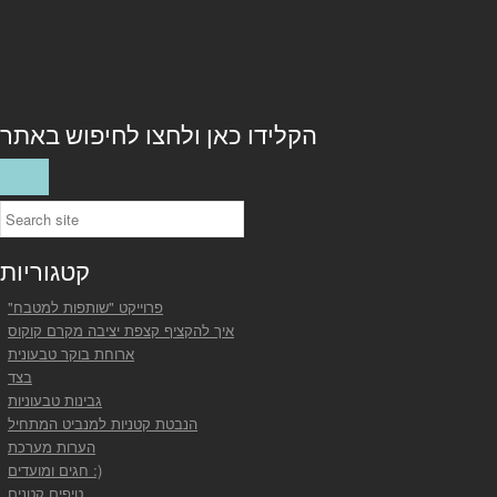
הקלידו כאן ולחצו לחיפוש באתר
קטגוריות
"פרוייקט "שותפות למטבח
איך להקציף קצפת יציבה מקרם קוקוס
ארוחת בוקר טבעונית
בצד
גבינות טבעוניות
הנבטת קטניות למנביט המתחיל
הערות מערכת
חגים ומועדים :)
טיפים קטנים