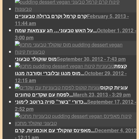
February 5, 2013 -
קרם קרמל וקרם ברולה טבעוניים
11:44 am
October 1, 2012 -
על האש טבעוני… חג עצמאות שמח...
3:00 pm
September 30, 2012 - 7:43 pm
מוס שוקולד טבעוני
קצפת
October 29, 2012 -
מוס מנגו ובלוברי וסורבה מנגו...
12:15 am
עוגיות קוקוס
March 23, 2013 - 3:29 pm
לפסח עם שקדים טחונים...
September 17, 2012 -
כדורי “בשר” סויה ברוטב לימוני...
2:52 pm
December 4, 2012
מאפינס שוקולד עם אוכמניות, קרם...
- 12:11 am