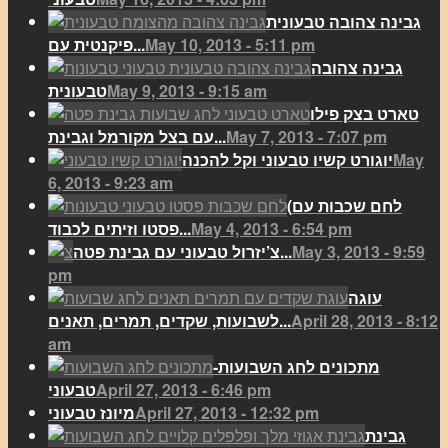
גבינה צהובה טבעונית
May 10, 2013 - 5:11 pm
פיקנטית עם...
גבינה צהובה
May 9, 2013 - 9:15 am
טבעונית
טארט בצק פילו
May 7, 2013 - 7:07 pm
עם בצל מקורמל וגבינת...
May
יוגורט קשיו טבעוני וקל להכנה
6, 2013 - 9:23 am
(לחם שכבות עם
May 4, 2013 - 6:54 pm
פסטו וזיתים לכבוד...
May 3, 2013 - 9:59
צ’יזרול טבעוני עם גבינת פטה...
pm
עוגה
April 28, 2013 - 8:12
לשבועות, שקדים, תמרים, תאנים...
am
מתכונים לחג השבועות-
April 27, 2013 - 6:46 pm
טבעוני
April 27, 2013 - 12:32 pm
מיונז טבעוני
גבינת