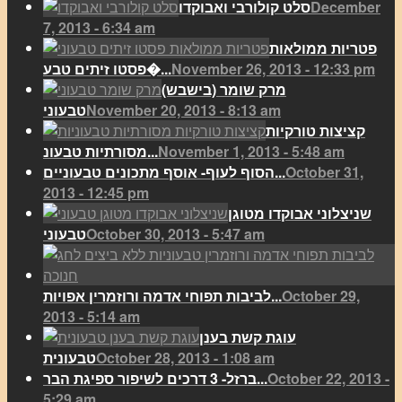
December
סלט קולורבי ואבוקדו
7, 2013 - 6:34 am
פטריות ממולאות
November 26, 2013 - 12:33 pm
פסטו זיתים טבע�...
מרק שומר (בישבש)
November 20, 2013 - 8:13 am
טבעוני
קציצות טורקיות
November 1, 2013 - 5:48 am
מסורתיות טבעונ...
October 31,
הסוף לעוף- אוסף מתכונים טבעוניים...
2013 - 12:45 pm
שניצלוני אבוקדו מטוגן
October 30, 2013 - 5:47 am
טבעוני
October 29,
לביבות תפוחי אדמה ורוזמרין אפויות...
2013 - 5:14 am
עוגת קשת בענן
October 28, 2013 - 1:08 am
טבעונית
October 22, 2013 -
ברזל- 3 דרכים לשיפור ספיגת הבר...
5:29 am