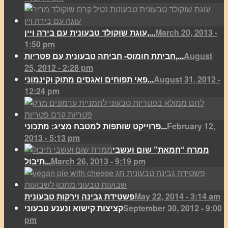
March 20, 2013 -
עוגת שוקולד טבעונית עם בירה ויין,...
1:50 pm
August
חביתת חומוס- חביתה טבעונית עם פטריות,...
25, 2012 - 2:28 pm
August 31, 2012 -
פאי תפוחים ואגסים מתוק וקינמוני...
12:24 pm
February 12,
פרוייקט שותפות למטבח מציג: מתכוני...
2013 - 5:13 pm
ממרח “חמאת” שום ועשבי
March 26, 2013 - 9:19 pm
תיבול...
May 22, 2014 - 3:14 am
פשטידת גבינה וירקות טבעונית
September 30, 2012 - 9:00
קציצות קישוא ונענע טבעוני
pm