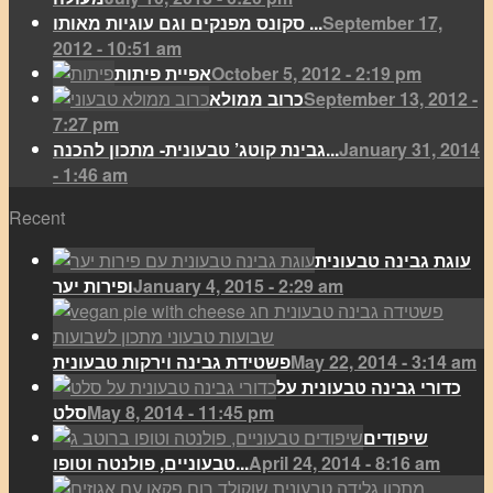
September 17,
סקונס מפנקים וגם עוגיות מאותו ...
2012 - 10:51 am
October 5, 2012 - 2:19 pm
אפיית פיתות
September 13, 2012 -
כרוב ממולא
7:27 pm
January 31, 2014
גבינת קוטג’ טבעונית- מתכון להכנה...
- 1:46 am
Recent
עוגת גבינה טבעונית
January 4, 2015 - 2:29 am
ופירות יער
May 22, 2014 - 3:14 am
פשטידת גבינה וירקות טבעונית
כדורי גבינה טבעונית על
May 8, 2014 - 11:45 pm
סלט
שיפודים
April 24, 2014 - 8:16 am
טבעוניים, פולנטה וטופו...