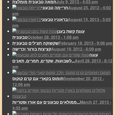
July 9, 2013 - 4:03 pm
חמאה טבעונית מומלצת
August 25, 2012 - 4:02
חריימה טבעוני
pm
August 13, 2013 - 3:03
בראוניז טבעוני
pm
עוגת קשת בענן
October 28, 2013 - 1:08 am
טבעונית
February 18, 2013 - 9:06 pm
שקשוקה חצילים טבעונית
August 19, 2012 - 6:09 pm
קציצות בורגר וכרישה
עוגה
April 28, 2013 - 8:12
לשבועות, שקדים, תמרים, תאנים...
am
September 20, 2012 -
חומוס בקארי עם קרם קוקוס
12:06 pm
March 27, 2013 -
ממולאים טבעונים עם אורז ופטריות...
4:55 pm