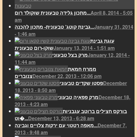
April 8, 2014 - 5:05
מתכון גלידה טבעונית שוקולד רום...
am
January 31, 2014
גבינת קוטג’ טבעונית- מתכון להכנה...
- 1:46 am
עוגת גבינת
January 13, 2014 - 1:51 am
שוקו-רום טבעונית
January 12, 2014 -
מרק בצל טבעוני
11:44 am
ממרח חמאת
December 22, 2013 - 12:06 pm
צנוברים
December
פסטו שקדים טבעוני
18, 2013 - 8:50 am
December 18,
מרק פפאיה טבעוני
2013 - 4:23 am
בורקס חצילים ברוטב עגבניות
December 13, 2013 - 6:28 am
וט�...
December 7,
מאפה רטטוי עם ירקות צלויים וגבינה...
2013 - 9:48 am