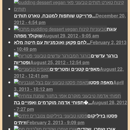
December 20,
פרוייקט שותפות למטבח, טארט תותים...
2012 - 4:54 pm
עוגת
August 29, 2012 - 9:05 am
שוקולד מפתה
February 2, 2013
לחם פקאן ואוכמניות עם חיטה מלא...
- 10:49 pm
בורגר עדשים
August 25, 2012 - 12:54 pm
ופטריות
August 22,
מאפים קטנים ומטריפים
2012 - 12:41 pm
April
מאפה פסטו
3, 2013 - 10:12 am
August 28, 2012
תפוחי אדמה מוקרמים ואפויים בת�...
- 7:27 pm
פסטו בזיליקום
February 2, 2013 - 9:09 pm
וזיתים
אורז זעפרן, שקדים