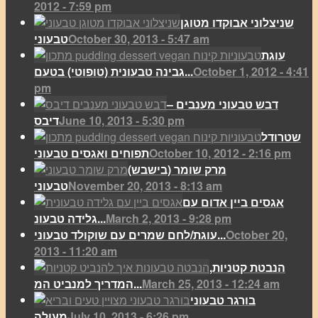
2012 - 7:59 pm
שניצלוני אבוקדו מטוגן
October 30, 2013 - 5:47 am
טבעוני
עוגת
October 1, 2012 - 4:41
גבינה טבעונית (טופוטי) בטעם...
pm
דבש טבעוני מענבים –
June 10, 2013 - 5:30 pm
דיבס
שטרודל
October 10, 2012 - 2:16 pm
תפוחים ואגסים טבעוני
מרק שומר (בישבש)
November 20, 2013 - 8:13 am
טבעוני
אגסים ביין אדום עם
March 2, 2013 - 9:28 pm
גלידה טבעונ...
October 20,
עוגת/לחם שמרים עם שוקולד טבעוני...
2013 - 11:20 am
הנבטת קטניות,
March 25, 2013 - 12:24 am
המדריך למנביט המ...
בורגר טבעוני
July 10, 2013 - 6:26 pm
מעולה