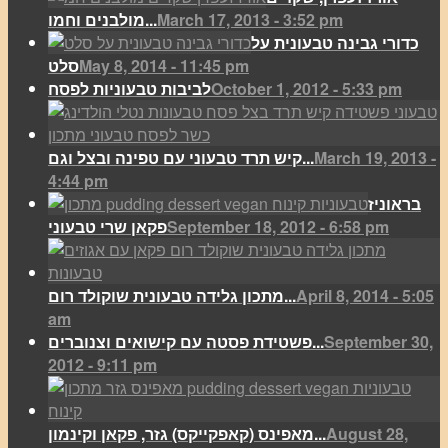
March 17, 2013 - 3:52 pm
מולבנים וחמו...
כדורי גבינה טבעונית על
May 8, 2014 - 11:45 pm
סלט
October 1, 2012 - 5:33 pm
לביבות טבעוניות לפסח
March 19, 2013 -
קיש תרד טבעוני עם טפינה ובצל וגם...
4:44 pm
בראוניז
September 18, 2012 - 6:58 pm
פקאן שרי טבעוני
April 8, 2014 - 5:05
מתכון גלידה טבעונית שוקולד רום...
am
September 30,
פשטידת פסטה עם קישואים וצנוברים...
2012 - 9:11 pm
August 28,
מאפינס (קאפקייקס) גזר, פקאן וקינמון...