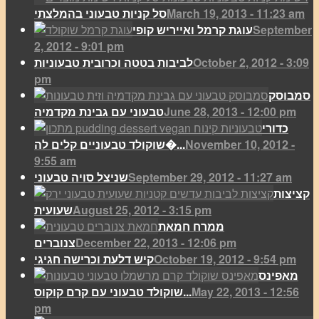
March 19, 2013 - 11:23 am
סל קניות טבעוני בהמלצתי
September
עוגת קרמל ואייריש קופי
2, 2012 - 9:01 pm
October 2, 2012 - 3:09
לביבות בטטה וכרובית טבעוניות
pm
סמבוסק
June 28, 2013 - 12:00 pm
טבעוני עם גבינת מקדמיה
כדורי
November 10, 2012 -
שוקולד טבעוניים קלים לה�...
9:55 am
September 29, 2012 - 11:27 am
שניצל סויה טבעוני
קציצות
August 25, 2012 - 3:15 pm
שעועית
ממרח חמאת
December 22, 2013 - 12:06 pm
צנוברים
October 19, 2012 - 9:54 pm
קיש דלעת וכרישה חגיגי
מאפינס
May 22, 2013 - 12:56
שוקולד טבעוני עם קרם קוקוס...
pm