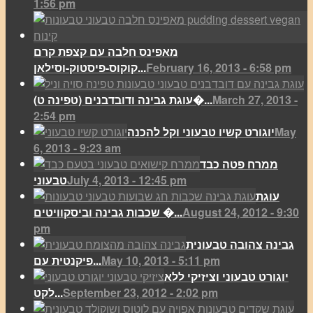
1:56 pm
מאפינס חלבה עם קצפת קרם
February 16, 2013 - 6:58 pm
קוקוס-פיסטוק-וסילאן...
March 27, 2013 -
(עוגת גבינה ודובדבנים (טפינה ט�...
2:54 pm
May
יוגורט קשיו טבעוני וקל להכנה
6, 2013 - 9:23 am
ממרח פטה כבד
July 4, 2013 - 12:45 pm
טבעוני
עוגת
August 24, 2012 - 9:30
שכבות גבינה וביסקוויטים �...
pm
גבינה צהובה טבעונית
May 10, 2013 - 5:11 pm
פיקנטית עם...
יוגורט טבעוני וציזיקי ללא
September 23, 2012 - 2:02 pm
לקט...