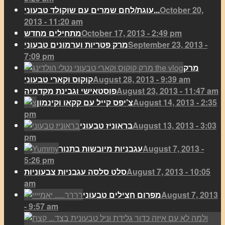
October 20,
עוגת/לחם שמרים עם שוקולד טבעוני...
2013 - 11:20 am
October 17, 2013 - 2:49 pm
מתחילים מחדש
September 23, 2013 -
מרק פטריות וערמונים טבעוני
7:09 pm
מרק
August 28, 2013 - 9:39 am
קוקוס וקארי טבעוני
August 23, 2013 - 11:47 am
פוסטאישי וגבינת מקדמיה
August 14, 2013 - 2:35
צ’יפס קייל עם קקאו וקינמון
pm
August 13, 2013 - 3:03
בראוניז טבעוני
pm
August 7, 2013 -
עגבניות מיובשות בתנור
5:26 pm
August 7, 2013 - 10:05
סלט סלסה עגבניות צבעוניות
am
August 7, 2013
מפרום חצילים טבעוני
- 9:57 am