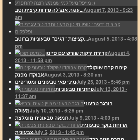
August 7, 2013 - 9:23
עוגת אנג’לה פירות קיצית וטב...
am
August 5, 2013 - 4:08
קציצות “דגים” טבעוניות ברוטב...
pm
August 4,
קדירת ירקות שורש עם סייטן
2013 - 11:58 pm
קינוח קרם שוקולד
August 3, 2013 - 8:30 am
אבוקדו מפנק
July 25, 2013 - 5:46 pm
מיני פאי טבעונים ומטריפים
July 13, 2013 -
פחזניות טבעוניות
11:37 am
בורגר טבעוני
July 10, 2013 - 6:26 pm
מעולה
July 9, 2013 - 4:03 pm
חמאה טבעונית מומלצת
ארוחת בוקר טבעונית
July 5, 2013 - 1:45 pm
צבעונית
ממרח פטה כבד