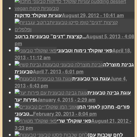
August 29, 2012 - 10:41 am
עוגיות שוקולד סדוקות
August 5, 2013 - 4:08
קציצות “דגים” טבעוניות ברוטב...
pm
April 18,
פאי שוקולד נימוח וטבעוני
2013 - 11:12 am
גבינת מוצרלה
April 7, 2013 - 6:01 pm
טבעונית
June 4,
עוגת גזר טבעונית
2013 - 6:43 pm
עוגת גבינה טבעונית
January 4, 2015 - 2:29 am
ופירות יער
פורים- מתכון לאוזני המן
February 20, 2013 - 8:04 pm
טבעוני...
August 21, 2012 -
פאי שוקולד שרי
3:23 pm
(לחם שכבות עם