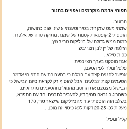
תפוחי אדמה מוקרמים ואפויים בתנור
הרוטב-
שמתי מעט שמן זית בסיר וטיגנתי 8 שיני שום כתושות,
הוספתי 2 קופסאות קטנות של שמנת מתוקה סויה של אלפרו ,
כמות ממש גדולה של בזיליקום טרי קצוץ,
הזלפה של יין לבן חצי יבש,
כפית סילאן,
אגוז מוסקט בערך חצי כפית,
פלפל ומלח לפי הטעם,
אפשר להגזים קצת עם המלח כי בתערובת עם התפוחי אדמה
הטעמים קצת “נבלעים” אבל להוסיף רק לקראת סיום הבישול כי
הבישול מצמצם את הרוטב מהנוזלים והטעמים מתחזקים.
כשהרוטב נראה סמיך דיו, להעביר לתבנית יחד עם התפו”א,
בשלב הזה הוספתי עוד מהבזיליקום שישאר טרי, 170
מעלות לכ- 20-25 דקות ללא כיסוי וזה מוכן….
קליל ומפיל.