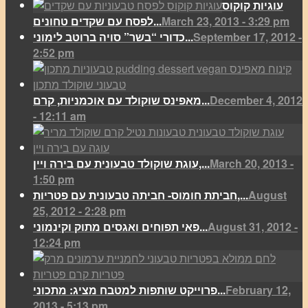
עוגיות קוקוס
March 23, 2013 - 3:29 pm
לפסח עם שקדים טחונים...
September 17, 2012 -
כדורי “בשר” סויה ברוטב לימוני...
2:52 pm
December 4, 2012
מאפינס שוקולד עם אוכמניות, קרם...
- 12:11 am
March 20, 2013 -
עוגת שוקולד טבעונית עם בירה ויין,...
1:50 pm
August
חביתת חומוס- חביתה טבעונית עם פטריות,...
25, 2012 - 2:28 pm
August 31, 2012 -
פאי תפוחים ואגסים מתוק וקינמוני...
12:24 pm
February 12,
פרוייקט שותפות למטבח מציג: מתכוני...
2013 - 5:13 pm