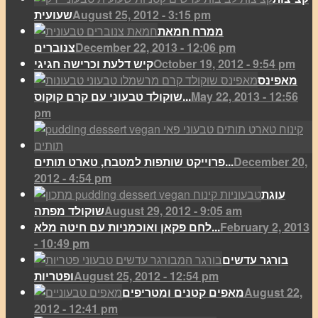
August 25, 2012 - 3:15 pm
שעועית
ממרח חמאת
December 22, 2013 - 12:06 pm
צנוברים
October 19, 2012 - 9:54 pm
קיש דלעת וכרישה חגיגי
מאפינס
May 22, 2013 - 12:56
שוקולד טבעוני עם קרם קוקוס...
pm
December 20,
פרוייקט שותפות למטבח, טארט תותים...
2012 - 4:54 pm
עוגת
August 29, 2012 - 9:05 am
שוקולד מפתה
February 2, 2013
לחם פקאן ואוכמניות עם חיטה מלא...
- 10:49 pm
בורגר עדשים
August 25, 2012 - 12:54 pm
ופטריות
August 22,
מאפים קטנים ומטריפים
2012 - 12:41 pm