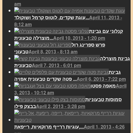
am
April 11, 2013 -
עוגת שקדים, לוטוס קרמל ושוקולד...
8:12 am
קנלוני עם גבינת
April 10, 2013 - 1:20 pm
מוצרלה טבעונית...
פרש ספרינג רול
April 8, 2013 - 8:13 am
טבעוני
גבינת מוצרלה
April 7, 2013 - 6:01 pm
טבעונית
גבינת
April 6, 2013 - 7:22 pm
פטה שקדים טבעונית אפויה ...
April
מאפה פסטו
3, 2013 - 10:12 am
סמוסות טבעוניות
April 2, 2013 - 3:28 pm
בבצק פילו
April 1, 2013 - 4:26
עוגיות ררייף מרוקאיות, רייפאת,...