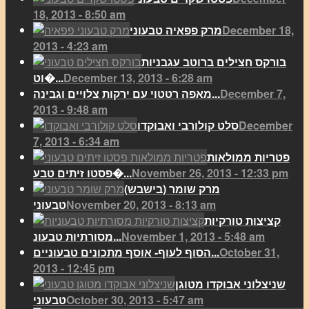
18, 2013 - 8:50 am
December 18,
מרק פפאיה טבעוני
2013 - 4:23 am
בורקס חצילים ברוטב עגבניות
December 13, 2013 - 6:28 am
וט�...
December 7,
מאפה רטטוי עם ירקות צלויים וגבינה...
2013 - 9:48 am
December
סלט קולורבי ואבוקדו
7, 2013 - 6:34 am
פטריות ממולאות
November 26, 2013 - 12:33 pm
פסטו זיתים טבע�...
מרק שומר (בישבש)
November 20, 2013 - 8:13 am
טבעוני
קציצות טורקיות
November 1, 2013 - 5:48 am
מסורתיות טבעונ...
October 31,
הסוף לעוף- אוסף מתכונים טבעוניים...
2013 - 12:45 pm
שניצלוני אבוקדו מטוגן
October 30, 2013 - 5:47 am
טבעוני