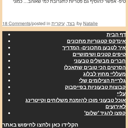
טיפ- אפשר להוסיף גם פטריות לתערובת למי שאוהב… כמוני
Natalie
by
/
בצד
,
עיקרית
posted in
/
18 Comments
דף הבית
אינדקס קטגוריות מתכונים
איך לטבען מתכונים- המדריך
טיפים קטנים ושימושיים
חברים מבשלים טבעוני
הסרטים הכי טובים שתאכלו
מעלליי מחוץ לבלוג
גלריית הצילומים שלי
קבוצות טבעוניות בפייסבוק
עליי
אוכל טבעוני מוכן להזמנת משלוחים וקייטרינג
לאירועים
קפצו להגיד ‘שלום’
הקלידו כאן ולחצו לחיפוש באתר