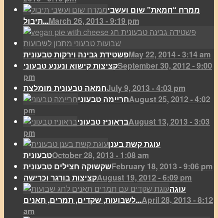
ממרח “חמאת” שום ועשבי
March 26, 2013 - 9:19 pm
תיבול...
May 22, 2014 - 3:14 am
פשטידת גבינה וירקות טבעונית
September 30, 2012 - 9:00
קציצות קישוא ונענע טבעוני
pm
July 9, 2013 - 4:03 pm
חמאה טבעונית מומלצת
August 25, 2012 - 4:02
חריימה טבעוני
pm
August 13, 2013 - 3:03
בראוניז טבעוני
pm
עוגת קשת בענן
October 28, 2013 - 1:08 am
טבעונית
February 18, 2013 - 9:06 pm
שקשוקה חצילים טבעונית
August 19, 2012 - 6:09 pm
קציצות בורגר וכרישה
עוגה
April 28, 2013 - 8:12
לשבועות, שקדים, תמרים, תאנים...
am