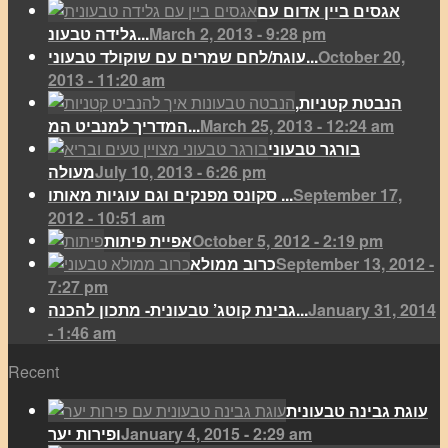
אגסים ביין אדום עם
March 2, 2013 - 9:28 pm
גלידה טבעונ...
October 20,
עוגת/לחם שמרים עם שוקולד טבעוני...
2013 - 11:20 am
הנבטת קטניות,
March 25, 2013 - 12:24 am
המדריך למנביט המ...
בורגר טבעוני
July 10, 2013 - 6:26 pm
מעולה
September 17,
סקונס מפנקים וגם עוגיות מאותו ...
2012 - 10:51 am
October 5, 2012 - 2:19 pm
אפיית פיתות
September 13, 2012 -
כרוב ממולא
7:27 pm
January 31, 2014
גבינת קוטג’ טבעונית- מתכון להכנה...
- 1:46 am
Recent
עוגת גבינה טבעונית
January 4, 2015 - 2:29 am
ופירות יער