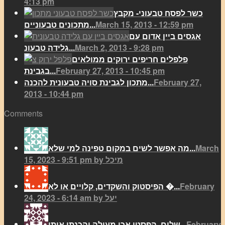
4:13 pm
כשר לפסח טבעוני- מקבץ
March 15, 2013 - 12:59 pm
מתכונים טבעוניים...
אגסים ביין אדום עם
March 2, 2013 - 9:28 pm
גלידה טבעונ...
פלפלים חריפים ירוקים ממולאים
February 27, 2013 - 10:45 pm
בגבינת...
February 27,
מתכון לגבינת סויה טבעונית להכנה...
2013 - 10:44 pm
Comments
March
מה אפשר לשים במקום טפינה למי שלא...
15, 2023 - 9:51 pm by מיכל
February
הפיסטוק והשקדים, קלויים או לא �...
24, 2023 - 6:14 am by יעל
February
שלום, הפסטו אכן מעולה והכנתי אותו...