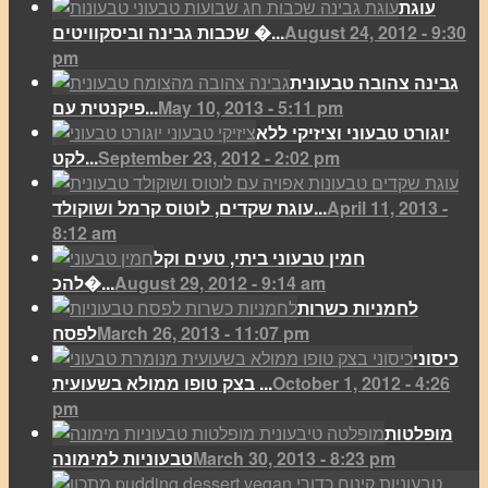
עוגת
August 24, 2012 - 9:30
שכבות גבינה וביסקוויטים �...
pm
גבינה צהובה טבעונית
May 10, 2013 - 5:11 pm
פיקנטית עם...
יוגורט טבעוני וציזיקי ללא
September 23, 2012 - 2:02 pm
לקט...
April 11, 2013 -
עוגת שקדים, לוטוס קרמל ושוקולד...
8:12 am
חמין טבעוני ביתי, טעים וקל
August 29, 2012 - 9:14 am
להכ�...
לחמניות כשרות
March 26, 2013 - 11:07 pm
לפסח
כיסוני
October 1, 2012 - 4:26
בצק טופו ממולא בשעועית ...
pm
מופלטות
March 30, 2013 - 8:23 pm
טבעוניות למימונה