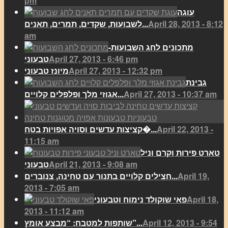
pm
עוגה
April 28, 2013 - 8:12
לשבועות, שקדים, תמרים, תאנים...
am
מתכונים לחג השבועות-
April 27, 2013 - 6:46 pm
טבעוני
April 27, 2013 - 12:32 pm
מיונז טבעוני
גבינת
April 27, 2013 - 10:37 am
אגוזי מלך ופלפלים קלויים...
April 22, 2013 -
קציצות עדשים וסויה אפויות בטח�...
11:15 am
טארט פירות וקרם וניל
April 21, 2013 - 9:08 am
טבעוני
April 19,
חצילים קלויים בתנור עם טחינה, צנוברים...
2013 - 7:05 am
April 18,
פאי שוקולד נימוח וטבעוני
2013 - 11:12 am
April 12, 2013 - 9:54
שותפות למטבח: “מבצע אומץ”...