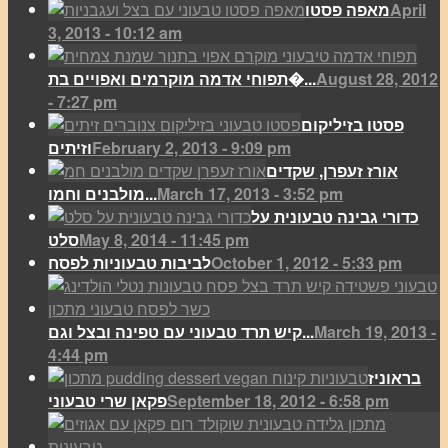
April
מאפה פסטו
3, 2013 - 10:12 am
August 28, 2012
תפוחי אדמה מוקרמים ואפויים בת�...
- 7:27 pm
פסטו בזיליקום
February 2, 2013 - 9:09 pm
וזיתים
אורז זעפרן, שקדים
March 17, 2013 - 3:52 pm
מולבנים וחמו...
כדורי גבינה טבעונית על
May 8, 2014 - 11:45 pm
סלט
October 1, 2012 - 5:33 pm
לביבות טבעוניות לפסח
March 19, 2013 -
קיש תרד טבעוני עם טפינה ובצל וגם...
4:44 pm
בראוניז
September 18, 2012 - 6:58 pm
פקאן שרי טבעוני