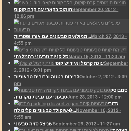
September 20, 2012 -
חומוס בקארי עם קרם קוקוס
12:06 pm
March 27, 2013 -
ממולאים טבעונים עם אורז ופטריות...
4:55 pm
March 19, 2013 - 11:23 am
סל קניות טבעוני בהמלצתי
September
עוגת קרמל ואייריש קופי
2, 2012 - 9:01 pm
October 2, 2012 - 3:09
לביבות בטטה וכרובית טבעוניות
pm
סמבוסק
June 28, 2013 - 12:00 pm
טבעוני עם גבינת מקדמיה
כדורי
November 10, 2012 -
שוקולד טבעוניים קלים לה�...
9:55 am
September 29, 2012 - 11:27 am
שניצל סויה טבעוני
קציצות