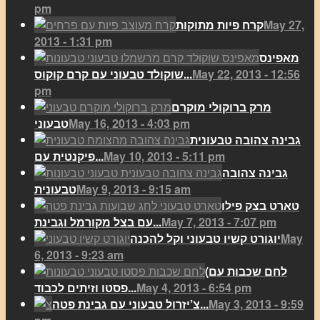
pm
May 27,
קרח פיות מתוקות
2013 - 1:31 pm
מאפינס
May 22, 2013 - 12:56
שוקולד טבעוני עם קרם קוקוס...
pm
מרק ברוקולי מוקרם
May 16, 2013 - 4:03 pm
טבעוני
גבינה צהובה טבעונית
May 10, 2013 - 5:11 pm
פיקנטית עם...
גבינה צהובה
May 9, 2013 - 9:15 am
טבעונית
טארט בצק פילו
May 7, 2013 - 7:07 pm
עם בצל מקורמל וגבינת...
May
יוגורט קשיו טבעוני וקל להכנה
6, 2013 - 9:23 am
(לחם שכבות עם
May 4, 2013 - 6:54 pm
פסטו וזיתים לכבוד...
May 3, 2013 - 9:59
צ’יזרול טבעוני עם גבינת פטה...