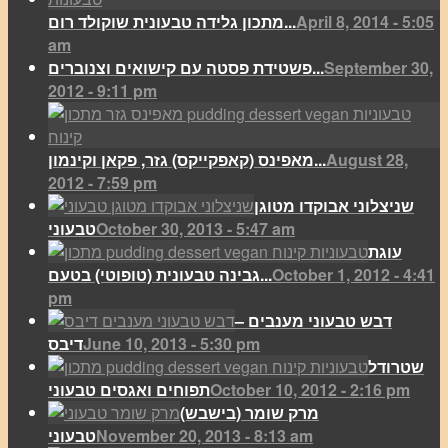
April 8, 2014 - 5:05
מתכון גלידה טבעונית שוקולד רום...
am
September 30,
פשטידת פסטה עם קישואים וצנוברים...
2012 - 9:11 pm
August 28,
מאפינס (קאפקייקס) גזר, פקאן וקינמון...
2012 - 7:59 pm
שניצלוני אבוקדו מטוגן
October 30, 2013 - 5:47 am
טבעוני
עוגת
October 1, 2012 - 4:41
גבינה טבעונית (טופוטי) בטעם...
pm
דבש טבעוני מענבים –
June 10, 2013 - 5:30 pm
דיבס
שטרודל
October 10, 2012 - 2:16 pm
תפוחים ואגסים טבעוני
מרק שומר (בישבש)
November 20, 2013 - 8:13 am
טבעוני