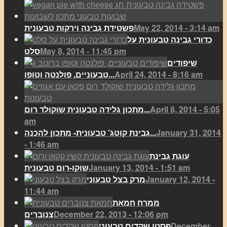
May 22, 2014 - 3:14 am
פשטידת גבינה וירקות טבעונית
כדורי גבינה טבעונית על
May 8, 2014 - 11:45 pm
סלט
שיפודים
April 24, 2014 - 8:16 am
טבעוניים, פולנטה וטופו...
April 8, 2014 - 5:05
מתכון גלידה טבעונית שוקולד רום...
am
January 31, 2014
גבינת קוטג’ טבעונית- מתכון להכנה...
- 1:46 am
עוגת גבינת
January 13, 2014 - 1:51 am
שוקו-רום טבעונית
January 12, 2014 -
מרק בצל טבעוני
11:44 am
ממרח חמאת
December 22, 2013 - 12:06 pm
צנוברים
December
פסטו שקדים טבעוני