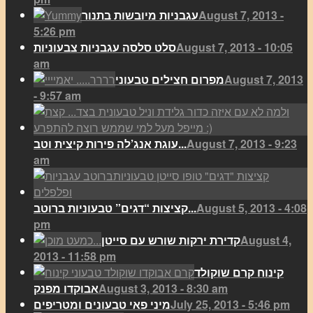
August 7, 2013 -
עגבניות מיובשות בתנור
5:26 pm
August 7, 2013 - 10:05
סלט סלסה עגבניות צבעוניות
am
August 7, 2013
מפרום חצילים טבעוני
- 9:57 am
August 7, 2013 - 9:23
עוגת אנג’לה פירות קיצית וטב...
am
August 5, 2013 - 4:08
קציצות “דגים” טבעוניות ברוטב...
pm
August 4,
קדירת ירקות שורש עם סייטן
2013 - 11:58 pm
קינוח קרם שוקולד
August 3, 2013 - 8:30 am
אבוקדו מפנק
July 25, 2013 - 5:46 pm
מיני פאי טבעונים ומטריפים