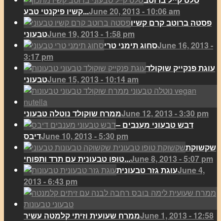
June 20, 2013 - 10:06 am
קשיו פיקנטי טבע...
פסטה ברוטב קרם קשיו
June 19, 2013 - 1:58 pm
טבעוני
June 16, 2013 -
סחוג תימני טרי
3:17 pm
עוגת פנקייק שוקולד
June 15, 2013 - 10:14 am
טבעוני
June 12, 2013 - 3:30 pm
ממרח שוקולד נוטלה טבעוני
דבש טבעוני מענבים –
June 10, 2013 - 5:30 pm
דיבס
שקשוקת
June 8, 2013 - 5:07 pm
טופו טבעונית עם תרד ותפוחי...
June 4,
עוגת גזר טבעונית
2013 - 6:43 pm
June 1, 2013 - 12:58
ממרח שעועית וזיתי קלמטה עשיר