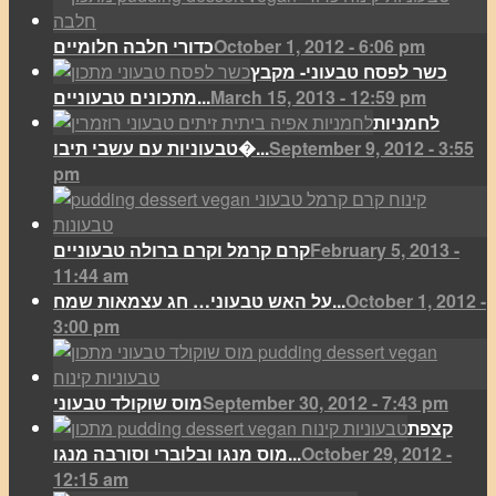
October 1, 2012 - 6:06 pm
כדורי חלבה חלומיים
כשר לפסח טבעוני- מקבץ
March 15, 2013 - 12:59 pm
מתכונים טבעוניים...
לחמניות
September 9, 2012 - 3:55
טבעוניות עם עשבי תיבו�...
pm
February 5, 2013 -
קרם קרמל וקרם ברולה טבעוניים
11:44 am
October 1, 2012 -
על האש טבעוני… חג עצמאות שמח...
3:00 pm
September 30, 2012 - 7:43 pm
מוס שוקולד טבעוני
קצפת
October 29, 2012 -
מוס מנגו ובלוברי וסורבה מנגו...
12:15 am