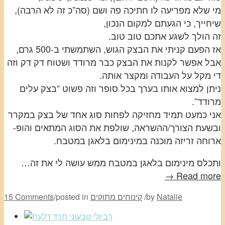
מי שלא מפריעה לו חתיכה פה ושם (סה”כ זה לא הרבה),
שיחייך, כי הגעתם למקום הנכון,
זה הולך לשגע אתכם טוב טוב.
אז הפעם קניתי את הבצק הגוש, השתמשתי ב-500 גרם,
אבל אפשר לקנות את הבצק כבר מרודד ושטוח דק דק וזה
די מקל על העבודה ומקצר אותה.
ניתן למצוא אותו בערך בכל סופר וזה פשוט “בצק עלים
מרודד”.
אני כמעט תמיד מחזיקה לפחות סוג אחד של בצק במקרר
ובשעת הצורך/ההשראה, שולפת את הסוג המתאים והופ-
ארוחה זריזה מוכנה במינימום בלאגן במטבח.
ותכלס מינימום בלאגן במטבח ממש עושה לי את זה…
Read more →
Natalie
by
/
קינוחים מתוקים
posted in
/
15 Comments