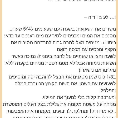
ו… לע ב ו ד ה –
משרים את השעועית בקערה עם שפע מים ל4’/5 שעות,
מסננים את המים ומכניסים לסיר עם מים רעננים עד כדאי
כיסוי +. מניחים מעל להבה גבוה להרתחה מסירים את
הקצף ומכסים עם מכסה תואם
לשעה וחצי או שעתיים על להבה בינונית/ נמוכה כאשר
השועית נימוחה אבל לא מסמורטטת מניחים בקערה ללא
נוזלים( אם נישארו)
ב1/3 כוס שמן מטגנים את הבצל להזהבה יפה ומוסיפים
לשעועית עם השמן, את השום הקצוץ הכוזברה המלח
והפלפל
ומערבבת קלות בלי למעוך את המילוי.
מניחה על משטח מקומח את גלילת בצק העלים המופשרת
, לא מרדדת ! ומחלקת לריבועים ,מקמחת את האצבעות
בכדי להצליח להרים את רבועי הבצק .ממלאת במרכז