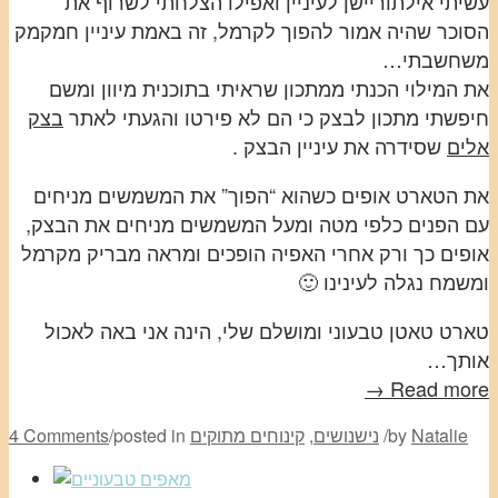
עשיתי אילתוריישן לעיניין ואפילו הצלחתי לשרוף את
הסוכר שהיה אמור להפוך לקרמל, זה באמת עיניין חמקמק
משחשבתי…
את המילוי הכנתי ממתכון שראיתי בתוכנית מיוון ומשם
חיפשתי מתכון לבצק כי הם לא פירטו והגעתי לאתר
בצק
אלים
שסידרה את עיניין הבצק .
את הטארט אופים כשהוא “הפוך” את המשמשים מניחים
עם הפנים כלפי מטה ומעל המשמשים מניחים את הבצק,
אופים כך ורק אחרי האפיה הופכים ומראה מבריק מקרמל
ומשמח נגלה לעינינו 🙂
טארט טאטן טבעוני ומושלם שלי, הינה אני באה לאכול
אותך…
Read more →
Natalie
by
/
נישנושים
,
קינוחים מתוקים
posted in
/
4 Comments