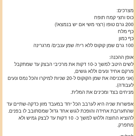
מצרכים:
כוס וחצי קמח תופח
200 גרם טופו (רצוי משי אם יש בנמצא!)
כף מלח
כף כמון
100 גרם שמן קוקוס ללא ריח/ שמן ענבים/ מרגרינה
אופן ההכנה:
לשים היטב למשך כ-10 דקות את מרכיבי הבצק עד שמתקבל
מרקם אחיד ונעים וללא גושים,
(אני מכניסה את שמן הקוקוס ל-20 שניות למיקרו והכל נמס ונעים
לעבודה).
מניחים בצד ומכינים את המלית.
אפשרות שניה היא לערבב הכל יחד במעבד מזון כדקה-שתיים עד
שהתערובת אחידה והופכת לגוש אחד גדול שמסתובב לו בפנים.
להוציא החוצה וללוש למשך כ- 10 דקות עד לבצק גמיש ולא
מתפרק.