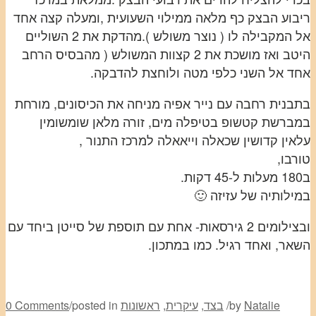
ריבוע הבצק כף מלאה ממילוי השעועית ,ומעלה קצה אחד
אל המקבילה לו ( נוצר משולש ).מהדקת את 2 השוליים
היטב ואז מושכת את 2 קצוות המשולש ( מהבסיס הרחב
אחד אל השני כלפי מטה ולוחצת להדבקה.
בתבנית רחבה עם נייר אפיה מניחה את הכיסונים, מורחת
במברשת קטשופ בטיפלה מים, זורה מלאן שומשומין
עלאין קדושין שכאלה וייאאלה למרכז התנור ,
טורבו,
ב180 מעלות ל-45 דקות.
במילותיה של עזיזה 🙂
ובצילומים 2 גירסאות- אחת עם תוספת של סייטן ביחד עם
השאר, ואחד רגיל. כמו במתכון.
Natalie
by
/
בצד
,
עיקרית
,
ראשונות
posted in
/
0 Comments