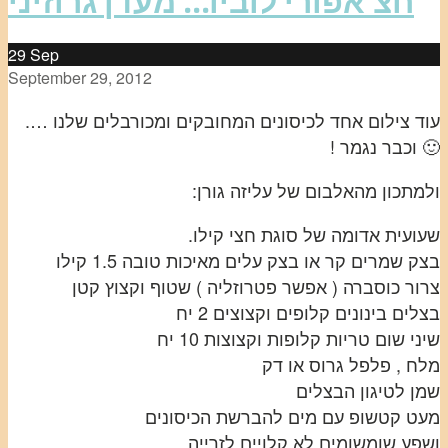
חצ’אפורי לוביו… מעדן גרוזיני
29
Sep
September 29, 2012
עוד צילום אחד לכיסונים המחובקים ומכורבלים שלנו ….
🙂 וכבר נגמר !
ולמתכון מהאלבום של עליזה גורן:
שעועית אדומה של סוגת חצי קילו.
בצק שמרים קר או בצק עלים מאיכות טובה 1.5 קילו
צרור כוסברה ( אפשר פטרוזליה ) שטוף וקצוץ קטן
בצלים בינונים קלופים וקצוצים 2 יח
שיני שום טריות קלופות וקצוצות 10 יח
מלח , פלפל גרוס או דק
שמן לטיגון הבצלים
מעט קטשופ עם מים להברשת הכיסונים
ושפע שומשומים לא קלויים לזרייה.