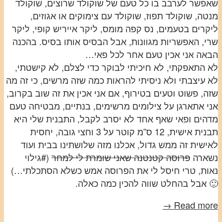
שאפשר לערבב בו כל טעם של שוקולד שרוצים, שוקולד
מנטה, שוקולד תפוז, שוקולד עם צימוקים או אגוזים,
ליקרים בטעמים, נס קפה מומס, ליקר אייריש קופי, ליקר
שרי, האפשריות מגוונות, אבל הבסיס אותו בסיס. בהכנה
הבאה אני אכין טעם אחר לכל פאי…
לא התאפקתי, לא חיכיתי לבוקר כדי לצלם, לא קישטתי,
לא עיצבתי ולא ניסיתי להראות כמה שזה מרשים, כי זה מה
שזה, פשוט וטעים בטירוף, אם אני אכין את זה שוב בקרוב,
אני אתארגן על צילומים מרשימים, בנתיים, מבטיחה טעם
מדהים ופאי שאף אחד לא יסרב לקבל, התבנית שלי היא
תבנית אישית, 12 ס”מ קוטר על 3 וחצי גובה, יחסית
לאישית זה ממש גדול, אכלנו מזה שלושתינו בבית ועוד
נשארה
פרוסה קטנטנה שאני שומרת לי למחר
(#גילוי
נאות, טרי חיסל לי את הפרוסה אמש כשלא הסתכלתי…)
🙂 אבל בהחלט שווה להכין כמה כאלה.
Read more →