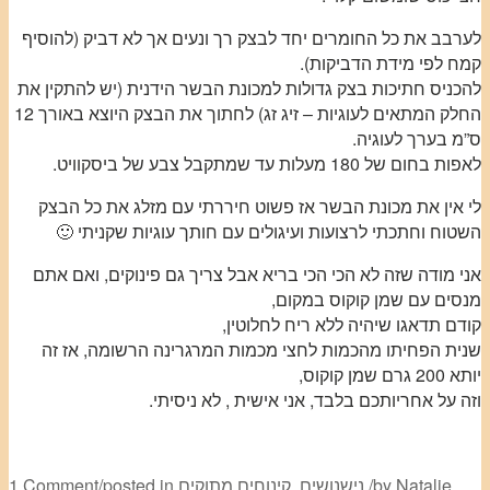
לערבב את כל החומרים יחד לבצק רך ונעים אך לא דביק (להוסיף
קמח לפי מידת הדביקות).
להכניס חתיכות בצק גדולות למכונת הבשר הידנית (יש להתקין את
החלק המתאים לעוגיות – זיג זג) לחתוך את הבצק היוצא באורך 12
ס”מ בערך לעוגיה.
לאפות בחום של 180 מעלות עד שמתקבל צבע של ביסקוויט.
לי אין את מכונת הבשר אז פשוט חיררתי עם מזלג את כל הבצק
השטוח וחתכתי לרצועות ועיגולים עם חותך עוגיות שקניתי 🙂
אני מודה שזה לא הכי הכי בריא אבל צריך גם פינוקים, ואם אתם
מנסים עם שמן קוקוס במקום,
קודם תדאגו שיהיה ללא ריח לחלוטין,
שנית הפחיתו מהכמות לחצי מכמות המרגרינה הרשומה, אז זה
יותא 200 גרם שמן קוקוס,
וזה על אחריותכם בלבד, אני אישית , לא ניסיתי.
Natalie
by
/
נישנושים
,
קינוחים מתוקים
posted in
/
1 Comment