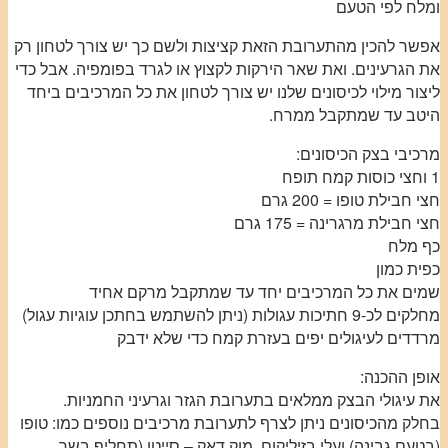
ומלח לפי הטעם
אפשר להכין מהתערובת הזאת קציצות ולשם כך יש צורך לטחון רק
את הגרעינים. ואת שאר הירקות לקצוץ או לגרד בפומפיה. אבל כדי
ליצור מילוי לכיסונים שלנו יש צורך לטחון את כל המרכיבים ביחד
היטב עד שמתקבל ממרח.
מרכיבי בצק הכיסונים:
1 וחצי כוסות קמח תופח
חצי חבילת טופו = 200 גרם
חצי חבילת מרגרינה = 175 גרם
כף מלח
כפית כמון
שמים את כל המרכיבים יחד עד שמתקבל מרקם אחיד
מחלקים לכ-9 חתיכות עגולות (ניתן להשתמש בחתכן עוגיות עגול)
מרדדים לעיגולים יפים בעזרת קמח כדי שלא ידבק
אופן ההכנה:
את עיגולי הבצק ממלאים בתערובת הגזר וגרעיני החמניות.
בחלק מהכיסונים ניתן לצרף לתערובת מרכיבים נוספים כמו: טופו
(בטעם גבינה) ועלי בזיליקום, מוק דאק – סייטן (תחליף בשר