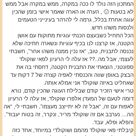
המתכון הזה נולד לו ככה במקרה, ממש במקרה אבל ממש
לא בטעות 🙂 , הערה או הארה שאמר אישי בזמן שהכין
עוגה אחרת בכלל, גרמה לי להרהר בעינייני הטעמים
ולנסות משהו חדש.
הכל התחיל כשבעצם הכנתי עוגיות מתוקות עם אושן
הקטנה, אז קרצנו לנו בכיף עוגיות ונשארה חתיכה שלא
נכנסה לתבנית, טוב, “אז נכין ממנה משהו אחר”, חשבתי
לעצמי, אבל מה..?? אז עלה לי הרעיון לפאי שוקולד
ספונטני, הוצאתי את התבנית הקטנה, דחסתי בה את
הבצק באופן שווה והכנסתי לאפיה קצרה של 7 דקות עד
שאחליט באיזה שוקולד אני אמלא אותה.
טרי אישי הזכיר קודם שבלילת העוגה שהכין קודם, נורא
דומה לטעם של המעדן אלפרו שוקולד, אז עלה לי הרעיון
לאפות עם זה, “אבל זה לא יתייצב מעצמו”, חשבתי לי, “אה
הה… נערבב אם זה שוקולד מריר, ונקרר, זה בטוח יעבוד”.
והפלא ופלא, עבד.
קיבלתי פאי שוקולד מהמם ושוקולדי במיוחד, אחד כזה