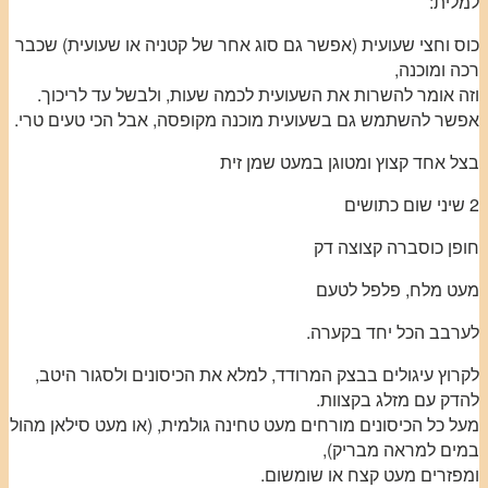
למלית:
כוס וחצי שעועית (אפשר גם סוג אחר של קטניה או שעועית) שכבר
רכה ומוכנה,
וזה אומר להשרות את השעועית לכמה שעות, ולבשל עד לריכוך.
אפשר להשתמש גם בשעועית מוכנה מקופסה, אבל הכי טעים טרי.
בצל אחד קצוץ ומטוגן במעט שמן זית
2 שיני שום כתושים
חופן כוסברה קצוצה דק
מעט מלח, פלפל לטעם
לערבב הכל יחד בקערה.
לקרוץ עיגולים בבצק המרודד, למלא את הכיסונים ולסגור היטב,
להדק עם מזלג בקצוות.
מעל כל הכיסונים מורחים מעט טחינה גולמית, (או מעט סילאן מהול
במים למראה מבריק),
ומפזרים מעט קצח או שומשום.