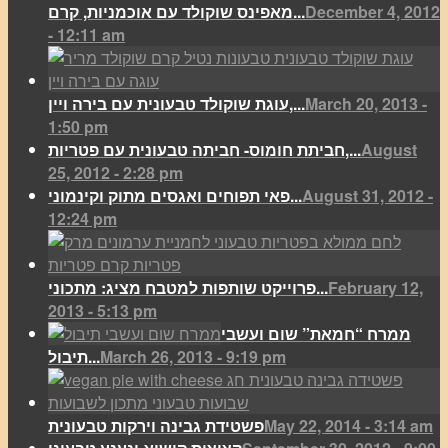
December 4, 2012
מאפינס שוקולד עם אוכמניות, קרם...
- 12:11 am
March 20, 2013 -
עוגת שוקולד טבעונית עם בירה ויין,...
1:50 pm
August
חביתת חומוס- חביתה טבעונית עם פטריות,...
25, 2012 - 2:28 pm
August 31, 2012 -
פאי תפוחים ואגסים מתוק וקינמוני...
12:24 pm
February 12,
פרוייקט שותפות למטבח מציג: מתכוני...
2013 - 5:13 pm
ממרח “חמאת” שום ועשבי
March 26, 2013 - 9:19 pm
תיבול...
May 22, 2014 - 3:14 am
פשטידת גבינה וירקות טבעונית