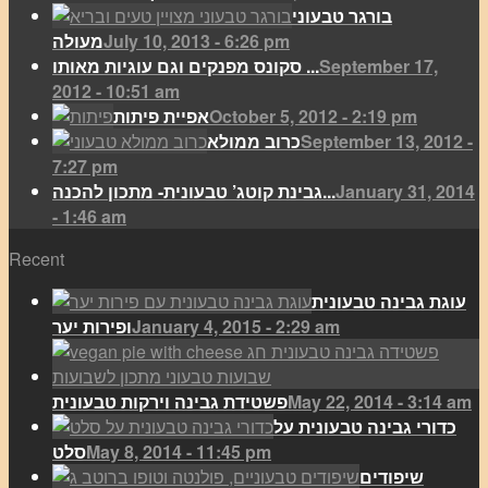
בורגר טבעוני
July 10, 2013 - 6:26 pm
מעולה
September 17,
סקונס מפנקים וגם עוגיות מאותו ...
2012 - 10:51 am
October 5, 2012 - 2:19 pm
אפיית פיתות
September 13, 2012 -
כרוב ממולא
7:27 pm
January 31, 2014
גבינת קוטג’ טבעונית- מתכון להכנה...
- 1:46 am
Recent
עוגת גבינה טבעונית
January 4, 2015 - 2:29 am
ופירות יער
May 22, 2014 - 3:14 am
פשטידת גבינה וירקות טבעונית
כדורי גבינה טבעונית על
May 8, 2014 - 11:45 pm
סלט
שיפודים