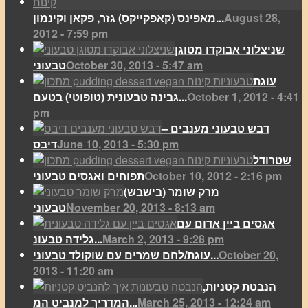
August 28,
מאפינס (קאפקייקס) גזר, פקאן וקינמון...
2012 - 7:59 pm
שניצלוני אבוקדו מטוגן
October 30, 2013 - 5:47 am
טבעוני
עוגת
October 1, 2012 - 4:41
גבינה טבעונית (טופוטי) בטעם...
pm
דבש טבעוני מענבים –
June 10, 2013 - 5:30 pm
דיבס
שטרודל
October 10, 2012 - 2:16 pm
תפוחים ואגסים טבעוני
מרק שומר (בישבש)
November 20, 2013 - 8:13 am
טבעוני
אגסים ביין אדום עם
March 2, 2013 - 9:28 pm
גלידה טבעונ...
October 20,
עוגת/לחם שמרים עם שוקולד טבעוני...
2013 - 11:20 am
הנבטת קטניות,
March 25, 2013 - 12:24 am
המדריך למנביט המ...