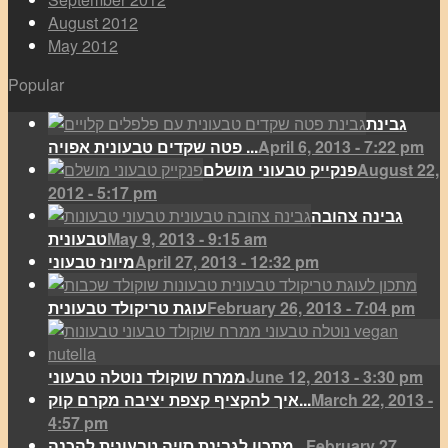
August 2012
May 2012
Popular
גבינת
April 6, 2013 - 7:22 pm
פטה שקדים טבעונית אפויה ...
August 22,
פנקייק טבעוני מושלם
2012 - 5:17 pm
גבינה צהובה
May 9, 2013 - 9:15 am
טבעונית
April 27, 2013 - 12:32 pm
מיונז טבעוני
February 26, 2013 - 7:04 pm
עוגת טריקולד טבעונית
June 12, 2013 - 3:30 pm
ממרח שוקולד נוטלה טבעוני
March 22, 2013 -
איך להקציף קצפת יציבה מקרם קוק...
4:57 pm
February 27,
מתכון לגבינת סויה טבעונית להכנה...