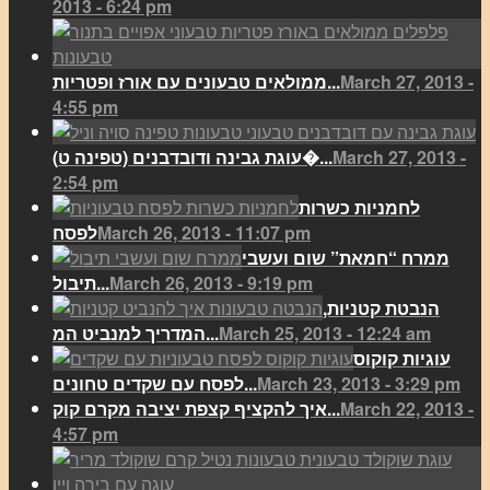
2013 - 6:24 pm
March 27, 2013 -
ממולאים טבעונים עם אורז ופטריות...
4:55 pm
March 27, 2013 -
(עוגת גבינה ודובדבנים (טפינה ט�...
2:54 pm
לחמניות כשרות
March 26, 2013 - 11:07 pm
לפסח
ממרח “חמאת” שום ועשבי
March 26, 2013 - 9:19 pm
תיבול...
הנבטת קטניות,
March 25, 2013 - 12:24 am
המדריך למנביט המ...
עוגיות קוקוס
March 23, 2013 - 3:29 pm
לפסח עם שקדים טחונים...
March 22, 2013 -
איך להקציף קצפת יציבה מקרם קוק...
4:57 pm