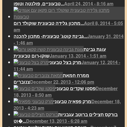
April 24, 2014 - 8:16 am
טבעוניים, פולנטה וטופו...
April 8, 2014 - 5:05
מתכון גלידה טבעונית שוקולד רום...
am
January 31, 2014
גבינת קוטג’ טבעונית- מתכון להכנה...
- 1:46 am
עוגת גבינת
January 13, 2014 - 1:51 am
שוקו-רום טבעונית
January 12, 2014 -
מרק בצל טבעוני
11:44 am
ממרח חמאת
December 22, 2013 - 12:06 pm
צנוברים
December
פסטו שקדים טבעוני
18, 2013 - 8:50 am
December 18,
מרק פפאיה טבעוני
2013 - 4:23 am
בורקס חצילים ברוטב עגבניות
December 13, 2013 - 6:28 am
וט�...