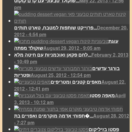
May 22, 2013 - 12:56
שוקולד טבעוני עם קרם קוקוס...
pm
December 20,
פרוייקט שותפות למטבח, טארט תותים...
2012 - 4:54 pm
עוגת
August 29, 2012 - 9:05 am
שוקולד מפתה
February 2, 2013
לחם פקאן ואוכמניות עם חיטה מלא...
- 10:49 pm
בורגר עדשים
August 25, 2012 - 12:54 pm
ופטריות
August 22,
מאפים קטנים ומטריפים
2012 - 12:41 pm
April
מאפה פסטו
3, 2013 - 10:12 am
August 28, 2012
תפוחי אדמה מוקרמים ואפויים בת�...
- 7:27 pm
פסטו בזיליקום