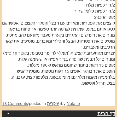
1/2 1 כפיות מלח
1/2 1 כפיות פלפל שחור
אופן ההכנה:
קוצצים את הפטריות ומאדים עם הבצל והסלרי הקצוצים. אפשר גם
לטגן אותם במעט שמן זית לגרסה יותר טעימה אך פחות בריאה.
מניחים את העדשים והאגוזים בקערת מעבד מזון עם להב מתכת,
מוסיפים את הפטריות, הבצל והסלרי ומעבדים. מוסיפים את שאר
הרכיבים ומעבדים.
יוצרים מהתערובת קציצות (מומלץ להיעזר בטבעת בקוטר 10 ס”מ)
ומניחים על תבנית שרופדה בנייר אפייה או ששומנה קלות.
אופים 15 דקות בתנור שחומם מראש ל-190 מעלות.
הופכים את הבורגר ואופים 15 דקות נוספות. מומלץ להגיש
בלחמנייה מקמח מלא עם מיונז טבעוני, מלפפון קצוץ, עגבנייה,
בצל, חרדל וקטשופ.
Natalie
by
/
עיקרית
posted in
/
18 Comments
דף הבית