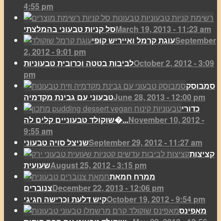
4:55 pm
March 19, 2013 - 11:23 am
סל קניות טבעוני בהמלצתי
September
עוגת קרמל ואייריש קופי
2, 2012 - 9:01 pm
October 2, 2012 - 3:09
לביבות בטטה וכרובית טבעוניות
pm
סמבוסק
June 28, 2013 - 12:00 pm
טבעוני עם גבינת מקדמיה
כדורי
November 10, 2012 -
שוקולד טבעוניים קלים לה�...
9:55 am
September 29, 2012 - 11:27 am
שניצל סויה טבעוני
קציצות
August 25, 2012 - 3:15 pm
שעועית
ממרח חמאת
December 22, 2013 - 12:06 pm
צנוברים
October 19, 2012 - 9:54 pm
קיש דלעת וכרישה חגיגי
מאפינס