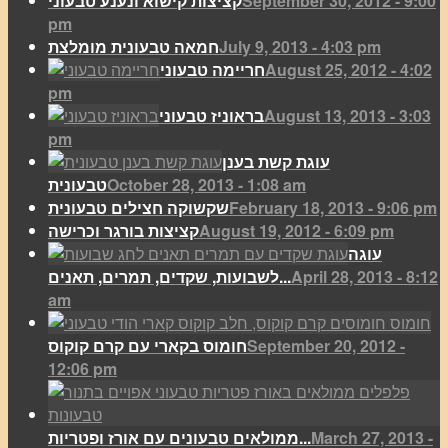
September 30, 2012 - 9:00
קציצות קישוא ונענע טבעוני
pm
July 9, 2013 - 4:03 pm
חמאה טבעונית מומלצת
August 25, 2012 - 4:02
חריימה טבעוני
pm
August 13, 2013 - 3:03
בראוניז טבעוני
pm
עוגת קשת בענן
October 28, 2013 - 1:08 am
טבעונית
February 18, 2013 - 9:06 pm
שקשוקה חצילים טבעונית
August 19, 2012 - 6:09 pm
קציצות בורגר וכרישה
עוגה
April 28, 2013 - 8:12
לשבועות, שקדים, תמרים, תאנים...
am
September 20, 2012 -
חומוס בקארי עם קרם קוקוס
12:06 pm
March 27, 2013 -
ממולאים טבעונים עם אורז ופטריות...