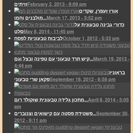
February 2, 2013 - 9:09 pm
וזיתים
אורז זעפרן, שקדים
March 17, 2013 - 3:52 pm
מולבנים וחמו...
כדורי גבינה טבעונית על
May 8, 2014 - 11:45 pm
סלט
October 1, 2012 - 5:33 pm
לביבות טבעוניות לפסח
March 19, 2013 -
קיש תרד טבעוני עם טפינה ובצל וגם...
4:44 pm
בראוניז
September 18, 2012 - 6:58 pm
פקאן שרי טבעוני
April 8, 2014 - 5:05
מתכון גלידה טבעונית שוקולד רום...
am
September 30,
פשטידת פסטה עם קישואים וצנוברים...
2012 - 9:11 pm