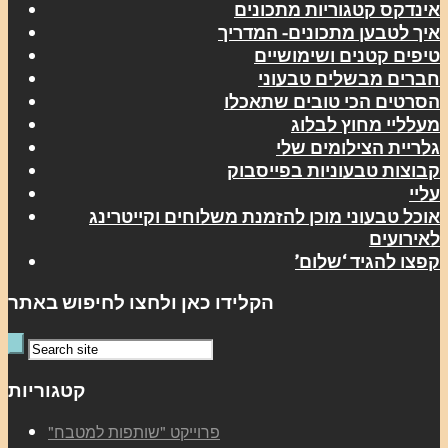
אינדקס קטגוריות מתכונים
איך לטבען מתכונים- המדריך
טיפים קטנים ושימושיים
חברים מבשלים טבעוני
הסרטים הכי טובים שתאכלו
מעלליי מחוץ לבלוג
גלריית הצילומים שלי
קבוצות טבעוניות בפייסבוק
עליי
אוכל טבעוני מוכן להזמנת משלוחים וקייטרינג
לאירועים
קפצו להגיד ‘שלום’
הקלידו כאן ולחצו לחיפוש באתר
קטגוריות
"פרוייקט "שותפות למטבח