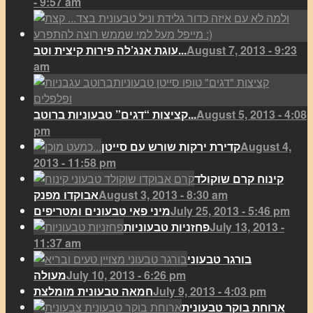
- 9:57 am
August 7, 2013 - 9:23
עוגת אנג’לה פירות קיצית וטב...
am
August 5, 2013 - 4:08
קציצות “דגים” טבעוניות ברוטב...
pm
August 4,
קדירת ירקות שורש עם סייטן
2013 - 11:58 pm
קינוח קרם שוקולד
August 3, 2013 - 8:30 am
אבוקדו מפנק
July 25, 2013 - 5:46 pm
מיני פאי טבעונים ומטריפים
July 13, 2013 -
פחזניות טבעוניות
11:37 am
בורגר טבעוני
July 10, 2013 - 6:26 pm
מעולה
July 9, 2013 - 4:03 pm
חמאה טבעונית מומלצת
ארוחת בוקר טבעונית