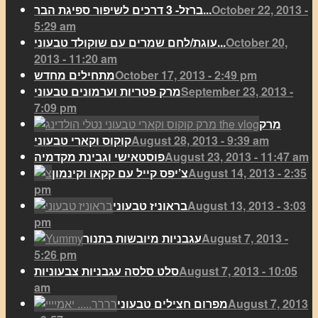
October 22, 2013 -
ברזל- 3 דרכים לשיפור ספיגת הבר...
5:29 am
October 20,
עוגת/לחם שמרים עם שוקולד טבעוני...
2013 - 11:20 am
October 17, 2013 - 2:49 pm
מתחילים מחדש
September 23, 2013 -
מרק פטריות וערמונים טבעוני
7:09 pm
מרק
August 28, 2013 - 9:39 am
קוקוס וקארי טבעוני
August 23, 2013 - 11:47 am
פוסטאישי וגבינת מקדמיה
August 14, 2013 - 2:35
צ’יפס קייל עם קקאו וקינמון
pm
August 13, 2013 - 3:03
בראוניז טבעוני
pm
August 7, 2013 -
עגבניות מיובשות בתנור
5:26 pm
August 7, 2013 - 10:05
סלט סלסה עגבניות צבעוניות
am
August 7, 2013
מפרום חצילים טבעוני