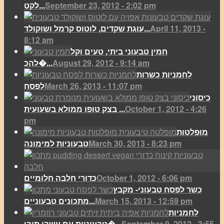
September 23, 2012 - 2:02 pm
לקט...
April 11, 2013 -
עוגת שקדים, לוטוס קרמל ושוקולד...
8:12 am
חמין טבעוני ביתי, טעים וקל
August 29, 2012 - 9:14 am
להכ�...
לחמניות כשרות
March 26, 2013 - 11:07 pm
לפסח
כיסוני
October 1, 2012 - 4:26
בצק טופו ממולא בשעועית ...
pm
מופלטות
March 30, 2013 - 8:23 pm
טבעוניות למימונה
October 1, 2012 - 6:06 pm
כדורי חלבה חלומיים
כשר לפסח טבעוני- מקבץ
March 15, 2013 - 12:59 pm
מתכונים טבעוניים...
לחמניות
September 9, 2012 - 3:55
טבעוניות עם עשבי תיבו�...