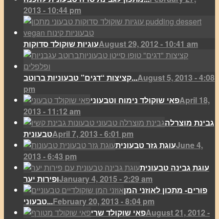
2013 - 10:44 pm
August 29, 2012 - 10:41 am
עוגיות שוקולד סדוקות
August 5, 2013 - 4:08
קציצות “דגים” טבעוניות ברוטב...
pm
April 18,
פאי שוקולד נימוח וטבעוני
2013 - 11:12 am
גבינת מוצרלה
April 7, 2013 - 6:01 pm
טבעונית
June 4,
עוגת גזר טבעונית
2013 - 6:43 pm
עוגת גבינה טבעונית
January 4, 2015 - 2:29 am
ופירות יער
פורים- מתכון לאוזני המן
February 20, 2013 - 8:04 pm
טבעוני...
August 21, 2012 -
פאי שוקולד שרי