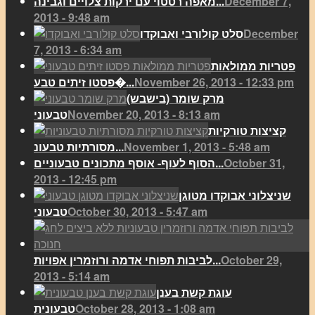
December 7,
מאפה רטטוי עם ירקות צלויים וגבינה...
2013 - 9:48 am
December
סלט קולורבי ואבוקדו
7, 2013 - 6:34 am
פטריות ממולאות
November 26, 2013 - 12:33 pm
פסטו זיתים טבע�...
מרק שומר (בישבש)
November 20, 2013 - 8:13 am
טבעוני
קציצות טורקיות
November 1, 2013 - 5:48 am
מסורתיות טבעונ...
October 31,
הסוף לעוף- אוסף מתכונים טבעוניים...
2013 - 12:45 pm
שניצלוני אבוקדו מטוגן
October 30, 2013 - 5:47 am
טבעוני
October 29,
לביבות תפוחי אדמה ורוזמרין אפויות...
2013 - 5:14 am
עוגת קשת בענן
October 28, 2013 - 1:08 am
טבעונית