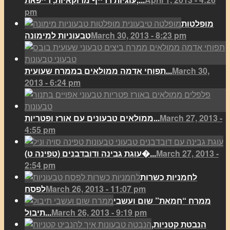
pm
מופלטות
March 30, 2013 - 8:23 pm
טבעוניות למימונה
March 30,
תפוחי אדמה ממולאים בממרח שעועית...
2013 - 6:24 pm
March 27, 2013 -
ממולאים טבעונים עם אורז ופטריות...
4:55 pm
March 27, 2013 -
(עוגת גבינה ודובדבנים (טפינה ט�...
2:54 pm
לחמניות כשרות
March 26, 2013 - 11:07 pm
לפסח
ממרח “חמאת” שום ועשבי
March 26, 2013 - 9:19 pm
תיבול...
הנבטת קטניות,