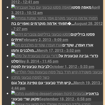
2012 - 12:41 pm
April
מאפה פסטו
3, 2013 - 10:12 am
August 28, 2012
תפוחי אדמה מוקרמים ואפויים בת�...
- 7:27 pm
פסטו בזיליקום
February 2, 2013 - 9:09 pm
וזיתים
אורז זעפרן, שקדים
March 17, 2013 - 3:52 pm
מולבנים וחמו...
כדורי גבינה טבעונית על
May 8, 2014 - 11:45 pm
סלט
October 1, 2012 - 5:33 pm
לביבות טבעוניות לפסח
March 19, 2013 -
קיש תרד טבעוני עם טפינה ובצל וגם...
4:44 pm
בראוניז
September 18, 2012 - 6:58 pm
פקאן שרי טבעוני