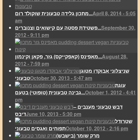
April 8, 2014 - 5:05
מתכון גלידה טבעונית שוקולד רום...
am
September 30,
פשטידת פסטה עם קישואים וצנוברים...
2012 - 9:11 pm
August 28,
מאפינס (קאפקייקס) גזר, פקאן וקינמון...
2012 - 7:59 pm
שניצלוני אבוקדו מטוגן
October 30, 2013 - 5:47 am
טבעוני
עוגת
October 1, 2012 - 4:41
גבינה טבעונית (טופוטי) בטעם...
pm
דבש טבעוני מענבים –
June 10, 2013 - 5:30 pm
דיבס
שטרודל
October 10, 2012 - 2:16 pm
תפוחים ואגסים טבעוני
מרק שומר (בישבש)