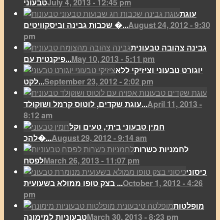
July 4, 2013 - 12:45 pm
טבעוני
עוגת
August 24, 2012 - 9:30
שכבות גבינה וביסקוויטים �...
pm
גבינה צהובה טבעונית
May 10, 2013 - 5:11 pm
פיקנטית עם...
יוגורט טבעוני וציזיקי ללא
September 23, 2012 - 2:02 pm
לקט...
April 11, 2013 -
עוגת שקדים, לוטוס קרמל ושוקולד...
8:12 am
חמין טבעוני ביתי, טעים וקל
August 29, 2012 - 9:14 am
להכ�...
לחמניות כשרות
March 26, 2013 - 11:07 pm
לפסח
כיסוני
October 1, 2012 - 4:26
בצק טופו ממולא בשעועית ...
pm
מופלטות
March 30, 2013 - 8:23 pm
טבעוניות למימונה