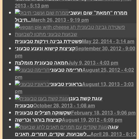
2013 - 5:13 pm
ממרח “חמאת” שום ועשבי
March 26, 2013 - 9:19 pm
תיבול...
May 22, 2014 - 3:14 am
פשטידת גבינה וירקות טבעונית
September 30, 2012 - 9:00
קציצות קישוא ונענע טבעוני
pm
July 9, 2013 - 4:03 pm
חמאה טבעונית מומלצת
August 25, 2012 - 4:02
חריימה טבעוני
pm
August 13, 2013 - 3:03
בראוניז טבעוני
pm
עוגת קשת בענן
October 28, 2013 - 1:08 am
טבעונית
February 18, 2013 - 9:06 pm
שקשוקה חצילים טבעונית
August 19, 2012 - 6:09 pm
קציצות בורגר וכרישה
עוגה
April 28, 2013 - 8:12
לשבועות, שקדים, תמרים, תאנים...