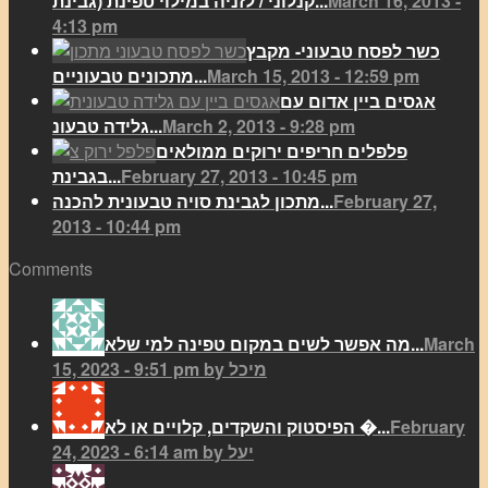
March 16, 2013 -
קנלוני / לזניה במילוי טפינת (גבינת...
4:13 pm
כשר לפסח טבעוני- מקבץ
March 15, 2013 - 12:59 pm
מתכונים טבעוניים...
אגסים ביין אדום עם
March 2, 2013 - 9:28 pm
גלידה טבעונ...
פלפלים חריפים ירוקים ממולאים
February 27, 2013 - 10:45 pm
בגבינת...
February 27,
מתכון לגבינת סויה טבעונית להכנה...
2013 - 10:44 pm
Comments
March
מה אפשר לשים במקום טפינה למי שלא...
15, 2023 - 9:51 pm by מיכל
February
הפיסטוק והשקדים, קלויים או לא �...
24, 2023 - 6:14 am by יעל