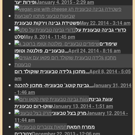
January 4, 2015 - 2:29 am
ופירות יער
May 22, 2014 - 3:14 am
פשטידת גבינה וירקות טבעונית
כדורי גבינה טבעונית על
May 8, 2014 - 11:45 pm
סלט
שיפודים
April 24, 2014 - 8:16 am
טבעוניים, פולנטה וטופו...
April 8, 2014 - 5:05
מתכון גלידה טבעונית שוקולד רום...
am
January 31, 2014
גבינת קוטג’ טבעונית- מתכון להכנה...
- 1:46 am
עוגת גבינת
January 13, 2014 - 1:51 am
שוקו-רום טבעונית
January 12, 2014 -
מרק בצל טבעוני
11:44 am
ממרח חמאת
December 22, 2013 - 12:06 pm
צנוברים