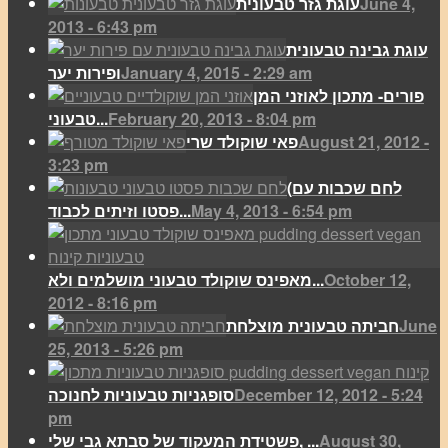
June 4,
עוגת גזר טבעונית
2013 - 6:43 pm
עוגת גבינה טבעונית
January 4, 2015 - 2:29 am
ופירות יער
פורים- מתכון לאוזני המן
February 20, 2013 - 8:04 pm
טבעוני...
August 21, 2012 -
פאי שוקולד שרי
3:23 pm
(לחם שכבות עם
May 4, 2013 - 6:54 pm
פסטו וזיתים לכבוד...
October 12,
מאפינס שוקולד טבעוני מושלמים ולא...
2012 - 8:16 pm
June
חביתה טבעונית מוצלחת
25, 2013 - 5:26 pm
December 12, 2012 - 5:24
סופגניות טבעוניות לחנוכה
pm
August 30,
פשטידת המעקוד של סבתא גבי שלי, ...