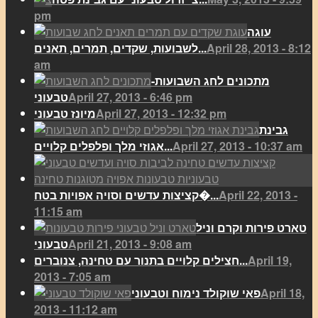
pm
עוגה
April 28, 2013 - 8:12
לשבועות, שקדים, תמרים, תאנים...
am
מתכונים לחג השבועות-
April 27, 2013 - 6:46 pm
טבעוני
April 27, 2013 - 12:32 pm
מיונז טבעוני
גבינת
April 27, 2013 - 10:37 am
אגוזי מלך ופלפלים קלויים...
April 22, 2013 -
קציצות עדשים וסויה אפויות בטח�...
11:15 am
טארט פירות וקרם וניל
April 21, 2013 - 9:08 am
טבעוני
April 19,
חצילים קלויים בתנור עם טחינה, צנוברים...
2013 - 7:05 am
April 18,
פאי שוקולד נימוח וטבעוני
2013 - 11:12 am