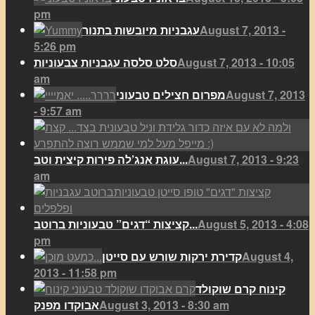
pm
August 7, 2013 -
עגבניות מיובשות בתנור
5:26 pm
August 7, 2013 - 10:05
סלט סלסה עגבניות צבעוניות
am
August 7, 2013
מפרום חצילים טבעוני
- 9:57 am
August 7, 2013 - 9:23
עוגת אנג’לה פירות קיצית וטב...
am
August 5, 2013 - 4:08
קציצות “דגים” טבעוניות ברוטב...
pm
August 4,
קדירת ירקות שורש עם סייטן
2013 - 11:58 pm
קינוח קרם שוקולד
August 3, 2013 - 8:30 am
אבוקדו מפנק