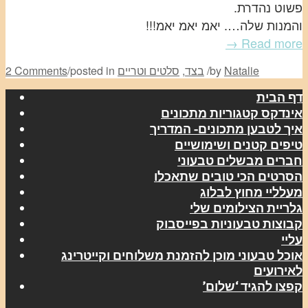
פשוט נהדרת.
והמנות שלה…. יאמ יאמ יאמ!!!
Read more →
Natalie
by
/
בצד
,
סלטים וטריים
posted in
/
2 Comments
דף הבית
אינדקס קטגוריות מתכונים
איך לטבען מתכונים- המדריך
טיפים קטנים ושימושיים
חברים מבשלים טבעוני
הסרטים הכי טובים שתאכלו
מעלליי מחוץ לבלוג
גלריית הצילומים שלי
קבוצות טבעוניות בפייסבוק
עליי
אוכל טבעוני מוכן להזמנת משלוחים וקייטרינג
לאירועים
קפצו להגיד ‘שלום’