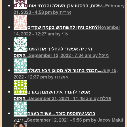
February
שלום, הפסטו אכן מעולה והכנתי אותו...
21, 2023 - 4:58 pm by אירית
November
האם ניתן להשתמש בקמח שקדים?
14, 2022 - 12:27 am by עדי
היי, זה אפשרי להחליף את השמן
September 12, 2022 - 7:34 am by מיכל
קוקוס...
July 19,
הכנתי בתנור ולא מטוגן ויצא מעולה...
2022 - 12:37 pm by אושרת
אפשר להמיר את השמנת בקרם
December 31, 2021 - 11:48 am by פרלה
קוקוס...
ברגע שהוספת סוכר ...עשית בעצם
September 12, 2021 - 9:56 pm by Jacov Malul
ריבה...