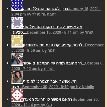
January 15, 2021 -
צריך לטגן את הבצל? תודה
2:04 pm by זהבה גרינפלד
מה אפשר לשים במקום הטופו? אני
December 16, 2020 - 8:11 pm by שחר
טבעוני,...
December
לכמה קאפקייקס הכמויות שבמתכון...
5, 2020 - 9:56 am by תמר
October 6,
הי אהובה תודה על המתכונים אסור...
2020 - 7:42 am by יהודית
היי, אפשר, אבל תצטרכי להוסיף
September 30, 2020 - 9:49 pm by Natalie
מעט...
September 30,
האם אפשר לוותר על המעדן?
2020 - 12:14 pm by טלי