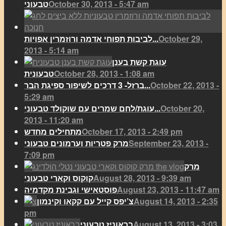
October 30, 2013 - 5:47 am
טבעוני
October 29,
לביבות תפוחי אדמה ורוזמרין אפויות...
2013 - 5:14 am
עוגת קשת בענן
October 28, 2013 - 1:08 am
טבעונית
October 22, 2013 -
ברזל- 3 דרכים לשיפור ספיגת הבר...
5:29 am
October 20,
עוגת/לחם שמרים עם שוקולד טבעוני...
2013 - 11:20 am
October 17, 2013 - 2:49 pm
מתחילים מחדש
September 23, 2013 -
מרק פטריות וערמונים טבעוני
7:09 pm
מרק
August 28, 2013 - 9:39 am
קוקוס וקארי טבעוני
August 23, 2013 - 11:47 am
פוסטאישי וגבינת מקדמיה
August 14, 2013 - 2:35
צ’יפס קייל עם קקאו וקינמון
pm
August 13, 2013 - 3:03
בראוניז טבעוני