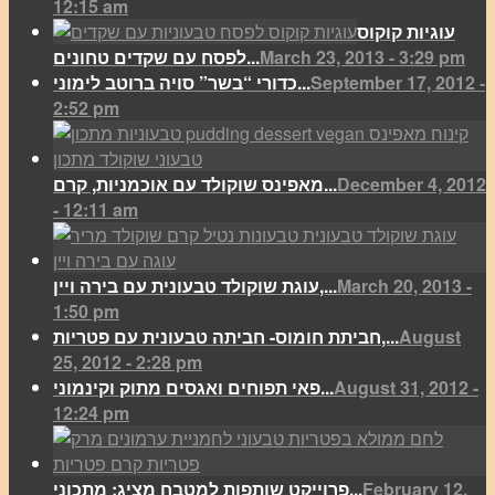
12:15 am
עוגיות קוקוס
March 23, 2013 - 3:29 pm
לפסח עם שקדים טחונים...
September 17, 2012 -
כדורי “בשר” סויה ברוטב לימוני...
2:52 pm
December 4, 2012
מאפינס שוקולד עם אוכמניות, קרם...
- 12:11 am
March 20, 2013 -
עוגת שוקולד טבעונית עם בירה ויין,...
1:50 pm
August
חביתת חומוס- חביתה טבעונית עם פטריות,...
25, 2012 - 2:28 pm
August 31, 2012 -
פאי תפוחים ואגסים מתוק וקינמוני...
12:24 pm
February 12,
פרוייקט שותפות למטבח מציג: מתכוני...