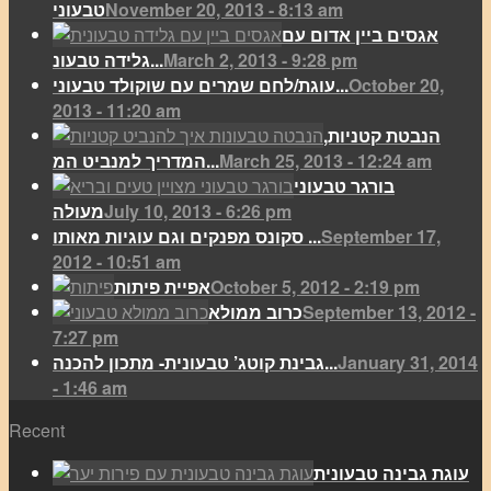
November 20, 2013 - 8:13 am
טבעוני
אגסים ביין אדום עם
March 2, 2013 - 9:28 pm
גלידה טבעונ...
October 20,
עוגת/לחם שמרים עם שוקולד טבעוני...
2013 - 11:20 am
הנבטת קטניות,
March 25, 2013 - 12:24 am
המדריך למנביט המ...
בורגר טבעוני
July 10, 2013 - 6:26 pm
מעולה
September 17,
סקונס מפנקים וגם עוגיות מאותו ...
2012 - 10:51 am
October 5, 2012 - 2:19 pm
אפיית פיתות
September 13, 2012 -
כרוב ממולא
7:27 pm
January 31, 2014
גבינת קוטג’ טבעונית- מתכון להכנה...
- 1:46 am
Recent
עוגת גבינה טבעונית