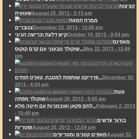
קציצות
August 25, 2012 - 3:15 pm
שעועית
ממרח חמאת
December 22, 2013 - 12:06 pm
צנוברים
October 19, 2012 - 9:54 pm
קיש דלעת וכרישה חגיגי
מאפינס
May 22, 2013 - 12:56
שוקולד טבעוני עם קרם קוקוס...
pm
December 20,
פרוייקט שותפות למטבח, טארט תותים...
2012 - 4:54 pm
עוגת
August 29, 2012 - 9:05 am
שוקולד מפתה
February 2, 2013
לחם פקאן ואוכמניות עם חיטה מלא...
- 10:49 pm
בורגר עדשים
August 25, 2012 - 12:54 pm
ופטריות
August 22,
מאפים קטנים ומטריפים