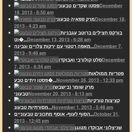
December
פסטו שקדים טבעוני
18, 2013 - 8:50 am
December 18,
מרק פפאיה טבעוני
2013 - 4:23 am
בורקס חצילים ברוטב עגבניות
December 13, 2013 - 6:28 am
וט�...
December 7,
מאפה רטטוי עם ירקות צלויים וגבינה...
2013 - 9:48 am
December
סלט קולורבי ואבוקדו
7, 2013 - 6:34 am
פטריות ממולאות
November 26, 2013 - 12:33 pm
פסטו זיתים טבע�...
מרק שומר (בישבש)
November 20, 2013 - 8:13 am
טבעוני
קציצות טורקיות
November 1, 2013 - 5:48 am
מסורתיות טבעונ...
October 31,
הסוף לעוף- אוסף מתכונים טבעוניים...
2013 - 12:45 pm
שניצלוני אבוקדו מטוגן