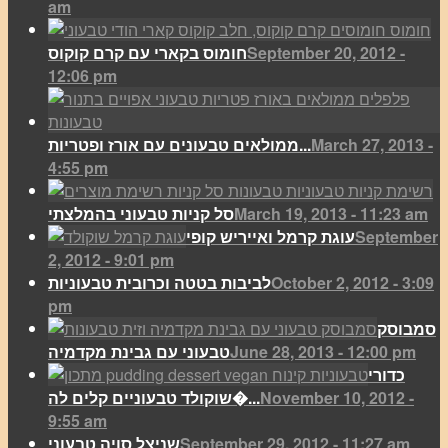
am
September 20, 2012 -
חומוס בקארי עם קרם קוקוס
12:06 pm
March 27, 2013 -
ממולאים טבעונים עם אורז ופטריות...
4:55 pm
March 19, 2013 - 11:23 am
סל קניות טבעוני בהמלצתי
September
עוגת קרמל ואייריש קופי
2, 2012 - 9:01 pm
October 2, 2012 - 3:09
לביבות בטטה וכרובית טבעוניות
pm
סמבוסק
June 28, 2013 - 12:00 pm
טבעוני עם גבינת מקדמיה
כדורי
November 10, 2012 -
שוקולד טבעוניים קלים לה�...
9:55 am
September 29, 2012 - 11:27 am
שניצל סויה טבעוני