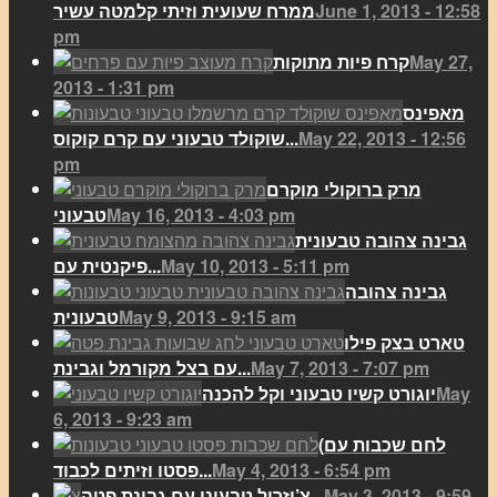
June 1, 2013 - 12:58
ממרח שעועית וזיתי קלמטה עשיר
pm
May 27,
קרח פיות מתוקות
2013 - 1:31 pm
מאפינס
May 22, 2013 - 12:56
שוקולד טבעוני עם קרם קוקוס...
pm
מרק ברוקולי מוקרם
May 16, 2013 - 4:03 pm
טבעוני
גבינה צהובה טבעונית
May 10, 2013 - 5:11 pm
פיקנטית עם...
גבינה צהובה
May 9, 2013 - 9:15 am
טבעונית
טארט בצק פילו
May 7, 2013 - 7:07 pm
עם בצל מקורמל וגבינת...
May
יוגורט קשיו טבעוני וקל להכנה
6, 2013 - 9:23 am
(לחם שכבות עם
May 4, 2013 - 6:54 pm
פסטו וזיתים לכבוד...
May 3, 2013 - 9:59
צ’יזרול טבעוני עם גבינת פטה...