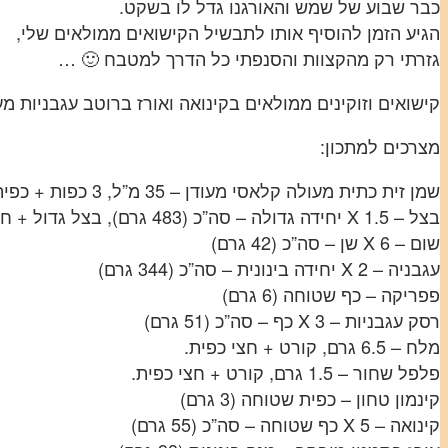
כבר שבוע של שמש והאורגנו גדל לו בשקט.
הגיע הזמן להוסיף אותו לתבשיל הקישואים ממולאים שלי,
גזרתי רק מהקצוות והסנפתי כל הדרך למטבח 🙂 …
קישואים וזוקינים ממולאים בקינואה ואורז ברוטב עגבניות מ
מצרכים למתכון:
שמן זית כתית מעולה קלאסי מעודן – 35 מ”ל, 3 כפות + כפית אחת.
בצל – 1.5 X יחידה גדולה – סה”כ (483 גרם), בצל גדול + חצי בצל מגורר.
שום – 6 X שן – סה”כ (42 גרם)
עגבניה – 2 X יחידה בינונית – סה”כ (344 גרם)
פפריקה – כף שטוחה (6 גרם)
רסק עגבניות – 3 X כף – סה”כ (51 גרם)
מלח – 6.5 גרם, קורט + חצי כפית.
פלפל שחור – 1.5 גרם, קורט + חצי כפית.
קינמון טחון – כפית שטוחה (3 גרם)
קינואה – 5 X כף שטוחה – סה”כ (55 גרם)