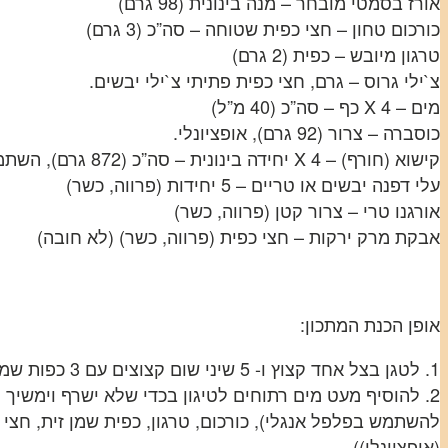
אורז בסמטי מובחר – מנה בינונית (98 גרם)
כורכום טחון – חצי כפית שטוחה – סה”כ (3 גרם)
טרגון מיובש – כפית (2 גרם)
צ`ילי גרוס – גרם, חצי כפית פתיתי צ`ילי יבשים.
מים – 4 X כף – סה”כ (40 מ”ל)
כוסברה – צרור (92 גרם), אופציונלי.
קישוא (חורף) – 4 X יחידה בינונית – סה”כ (872 גרם), השתמשתי בזוקיני.
עלי דפנה יבשים או טריים – 5 יחידות (פרווה, כשר)
אורגנו טרי – צרור קטן (פרווה, כשר)
אבקת מרק ירקות – חצי כפית (פרווה, כשר) (לא חובה)
אופן הכנת המתכון:
1. לטגן בצל אחד קצוץ ו- 5 שיני שום קצוצים עם 3 כפות שמן זית ובזמן הזה לקלף ולרוקן את תכולת הקישואים ולשים בצד.
2. להוסיף מעט מים רתוחים לטיגון בכדי שלא ישרף וימשיך
(אופציונלי)).