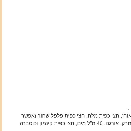
 אורז, חצי כפית מלח, חצי כפית פלפל שחור (אפשר
להשתמש בפלפל אנגלי), כורכום, טרגון, כפית שמן זית, חצי בצל מגורר, שן שום אחת כתושה, פתיתי צ`ילי יבשים, אבקת מרק, אורגנו, 40 מ”ל מים, חצי כפית קינמון וכוסברה