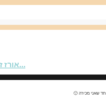
אורז זעפרן, שקדים מולבנים וחמוציות…
חד שאני מכירה 🙂