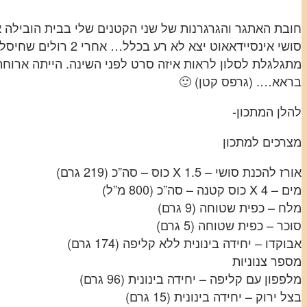
חובת האתגר והגרגרנות של שני הקטנים שלי בבית הובילה או
סושי אינסיידאאוט יצא לא רע בכלל… אחרי 2 רולים שחיסלתי הרגשתי כמו סושיאאוט בעצמי.
מתגלגלת לסלון לראות איזה סרט לפני השינה. הייתה ארוח
בראא…. (גרפס קטן) 🙂
להלן המתכון-
מצרכים למתכון
אורז להכנת סושי – 1.5 X כוס – סה”כ (219 גרם)
מים – 4 X כוס קטנה – סה”כ (800 מ”ל)
מלח – כפית שטוחה (9 גרם)
סוכר – כפית שטוחה (5 גרם)
אבוקדו – יחידה בינונית ללא קליפה (174 גרם)
מספר צנוניות
מלפפון עם קליפה – יחידה בינונית (96 גרם)
בצל ירוק – יחידה בינונית (15 גרם)