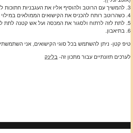
3. להמשיך עם הרוטב ולהוסיף אליו את העגבניות חתוכות לקטן או מגורדות ואת כל השאר (פפריקה, רסק עגבניות, קורט מלח, קורט פלפל שחור, חצי כפית קינמון ועלי דפנה).
4. כשהרוטב רותח להכניס את הקישואים הממולאים במילוי פנימה ולשפוך כמות של מים שכמעט מכסה עד סוף גובה הקישוא.
5. לתת לזה לרתוח ולסגור את המכסה ועל אש קטנה לתת לסיר להתבשל למשך שעה וחצי עד שעתיים.
6. בתיאבון.
טיפ קטן- ניתן להשתמש בכל סוגי הקישואים, אני השתמשתי ב
לערכים תזונתיים עבור מתכון זה-
בלינק