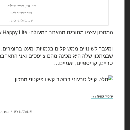
אני, סיון, אמילי ונטליה.
פוזה אחרונה לפני
שמתגלגלות הביתה
המתכון עצמו מתורגם מהאתר המעולה-
y.Happy.Life
ומעבר לשינויים ממש קלים בכמויות ומעט בחומרים, 
שבמתכון שלה היא מכינה מהם צ’יפסים ואני התאהבת
טריים, קריספיים, יאמיים…
Read more →
NATALIE
BY
בצד
,
ס
/