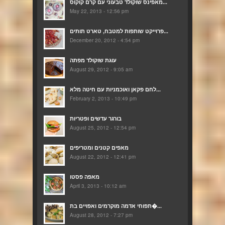
מאפינס שוקולד טבעוני עם קרם קוקוס...
May 22, 2013 - 12:56 pm
פרוייקט שותפות למטבח, טארט תותים...
December 20, 2012 - 4:54 pm
עוגת שוקולד מפתה
August 29, 2012 - 9:05 am
לחם פקאן ואוכמניות עם חיטה מלא...
February 2, 2013 - 10:49 pm
בורגר עדשים ופטריות
August 25, 2012 - 12:54 pm
מאפים קטנים ומטריפים
August 22, 2012 - 12:41 pm
מאפה פסטו
April 3, 2013 - 10:12 am
תפוחי אדמה מוקרמים ואפויים בת�...
August 28, 2012 - 7:27 pm