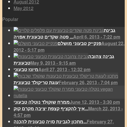
August 2012
May 2012
Popular
גבינת
April 6, 2013 - 7:22 pm
פטה שקדים טבעונית אפויה ...
August 22,
פנקייק טבעוני מושלם
2012 - 5:17 pm
גבינה צהובה
May 9, 2013 - 9:15 am
טבעונית
April 27, 2013 - 12:32 pm
מיונז טבעוני
February 26, 2013 - 7:04 pm
עוגת טריקולד טבעונית
June 12, 2013 - 3:30 pm
ממרח שוקולד נוטלה טבעוני
March 22, 2013 -
איך להקציף קצפת יציבה מקרם קוק...
4:57 pm
February 27,
מתכון לגבינת סויה טבעונית להכנה...