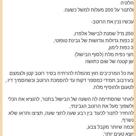
הלזניה
ולתנור על 200 מעלות למשל כשעה.
עכשיו נכין את הרוטב-
250 מ”ל שמנת לבישול אלפרו,
2 כפות גדולות וגדושות של גבינת טופוטי,
3 כפות לימון,
חצי כפית מלח (לסוף הבישול)
שן קטנה של שום כתושה
את כל המרכיבים חוץ מהמלח להרתיח בסיר רוטב קטן ולצמצם
בעירבוב תמידי כמספר דקות עד להסמכת הרוטב וכשהסמיך דיו ,
לטעום ולהוסיף מלח.
לאחר שהסתיימה לה השעה של הבישול בתנור, להוציא את הכלי
ולשפוך מעל את הרוטב הגבינתי,
להחזיר לתנור לכעוד בין רבע שעה לחצי שעה, תציצו ותראו שלא
נשרף,
וכמה שיותר מקבל צבע,
יוצא טעים יותר.