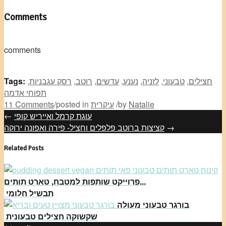
Comments
comments
חצילים
,
טבעוני
,
לזניה
,
נענע
,
עדשים
,
רוטב
,
רסק עגבניות
,
Tags:
תפוחי אדמה
Natalie
by
/
עיקרית
posted in
/
11 Comments
עוגת קרמל ואייריש קופי
←
→
קציצות ברוטב פלפלים וחציל- פירה ואפונה ירוקה
Related Posts
פרוייקט שותפות למטבח, טארט תותים...
תבשיל חלומי
בורגר טבעוני מעולה
שקשוקה חצילים טבעונית