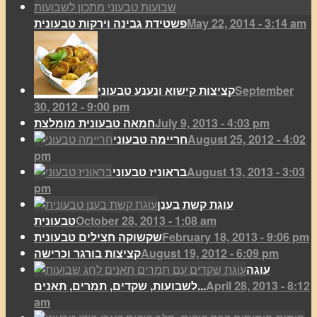
May 22, 2014 - 3:14 am
פשטידת גבינה וירקות טבעונית
September
קציצות קישוא ונענע טבעוני
30, 2012 - 9:00 pm
July 9, 2013 - 4:03 pm
חמאה טבעונית מומלצת
August 25, 2012 - 4:02
חריימה טבעוני
pm
August 13, 2013 - 3:03
בראוניז טבעוני
pm
עוגת קשת בענן
October 28, 2013 - 1:08 am
טבעונית
February 18, 2013 - 9:06 pm
שקשוקה חצילים טבעונית
August 19, 2012 - 6:09 pm
קציצות בורגר וכרישה
עוגה
April 28, 2013 - 8:12
לשבועות, שקדים, תמרים, תאנים...
am