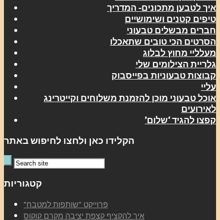
איך לטבען מתכונים- המדריך
טיפים קטנים ושימושיים
חברים מבשלים טבעוני
הסרטים הכי טובים שתאכלו
מעלליי מחוץ לבלוג
גלריית הצילומים שלי
קבוצות טבעוניות בפייסבוק
עליי
אוכל טבעוני מוכן להזמנת משלוחים וקייטרינג
לאירועים
קפצו להגיד ‘שלום’
הקלידו כאן ולחצו לחיפוש באתר
קטגוריות
"פרוייקט "שותפות למטבח
איך להקציף קצפת יציבה מקרם קוקוס