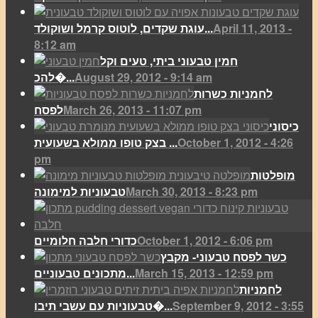
April 11, 2013 -
עוגת שקדים, לוטוס קרמל ושוקולד...
8:12 am
חמין טבעוני ביתי, טעים וקל
August 29, 2012 - 9:14 am
להכ�...
לחמניות כשרות
March 26, 2013 - 11:07 pm
לפסח
כיסוני
October 1, 2012 - 4:26
בצק טופו ממולא בשעועית ...
pm
מופלטות
March 30, 2013 - 8:23 pm
טבעוניות למימונה
October 1, 2012 - 6:06 pm
כדורי חלבה חלומיים
כשר לפסח טבעוני- מקבץ
March 15, 2013 - 12:59 pm
מתכונים טבעוניים...
לחמניות
September 9, 2012 - 3:55
טבעוניות עם עשבי תיבו�...