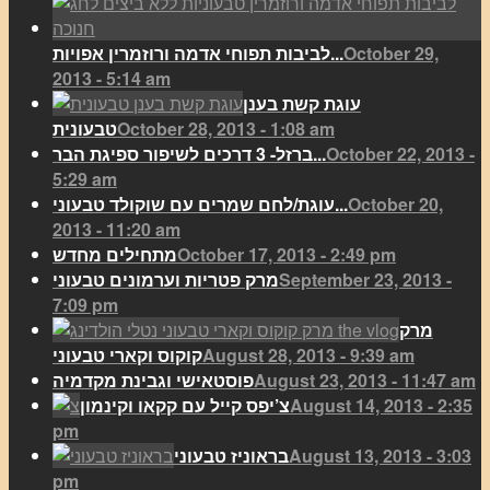
October 29,
לביבות תפוחי אדמה ורוזמרין אפויות...
2013 - 5:14 am
עוגת קשת בענן
October 28, 2013 - 1:08 am
טבעונית
October 22, 2013 -
ברזל- 3 דרכים לשיפור ספיגת הבר...
5:29 am
October 20,
עוגת/לחם שמרים עם שוקולד טבעוני...
2013 - 11:20 am
October 17, 2013 - 2:49 pm
מתחילים מחדש
September 23, 2013 -
מרק פטריות וערמונים טבעוני
7:09 pm
מרק
August 28, 2013 - 9:39 am
קוקוס וקארי טבעוני
August 23, 2013 - 11:47 am
פוסטאישי וגבינת מקדמיה
August 14, 2013 - 2:35
צ’יפס קייל עם קקאו וקינמון
pm
August 13, 2013 - 3:03
בראוניז טבעוני
pm