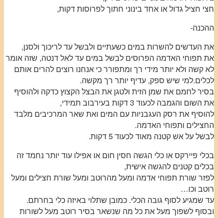
חצי חציל גדול או אחד בינוני חתוך לפרוסות דקות,
ההכנה-
את העדשים להשרות במים כשעתיים ולבשל עד לריכוך ולסנן,
את תפוחי האדמה הפרוסים לבשל במים עד לאל דנטה, שזה אומר
לא קשה ולא יותר מידי רך ומתפורר כי אנחנו רוצים להרים אותם
לכלים.למי שיש ספק, עדיף יותר רך מקשה.
בסיר לחמם את שמן הזית ולטגן את הבצל הקצוץ כדקה ולהוסיף
את השום והגמבה לכעוד 3 דקות בעירבוב תמידי,
להוסיף את רסק העגבניות עם המים ואת שאר המרכיבים מלבד
החצילים ותפוחי האדמה.
לבשל על אש קטנה מאוד לכעוד 5 דקות.
בכלי פיירקס או כלי הגשה חסין חום או אפילו עוד יותר נחמד זה
בכלים קטנים להגשה אישית,
לפזר שורת תפוחי אדמה ומעל מהרוטב ומעל שורת חצילים ומעל
רוטב וכו…
עד שמגיע לסוף גובה הכלי. כמובן שתלוי באיזה כלי בחרתם.
ובסוף לשפוך מעל את כל מה שנשאר בסיר רוטב מעל לשורות