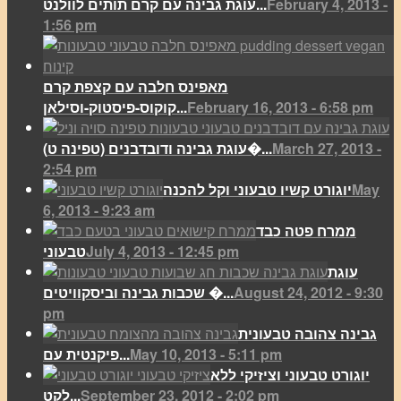
February 4, 2013 -
עוגת גבינה עם קרם תותים לוולנט...
1:56 pm
מאפינס חלבה עם קצפת קרם
February 16, 2013 - 6:58 pm
קוקוס-פיסטוק-וסילאן...
March 27, 2013 -
(עוגת גבינה ודובדבנים (טפינה ט�...
2:54 pm
May
יוגורט קשיו טבעוני וקל להכנה
6, 2013 - 9:23 am
ממרח פטה כבד
July 4, 2013 - 12:45 pm
טבעוני
עוגת
August 24, 2012 - 9:30
שכבות גבינה וביסקוויטים �...
pm
גבינה צהובה טבעונית
May 10, 2013 - 5:11 pm
פיקנטית עם...
יוגורט טבעוני וציזיקי ללא
September 23, 2012 - 2:02 pm
לקט...