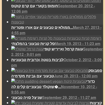
September 20, 2012 -
חומוס בקארי עם קרם קוקוס
12:06 pm
March 27, 2013 -
ממולאים טבעונים עם אורז ופטריות...
4:55 pm
March 19, 2013 - 11:23 am
סל קניות טבעוני בהמלצתי
September
עוגת קרמל ואייריש קופי
2, 2012 - 9:01 pm
October 2, 2012 - 3:09
לביבות בטטה וכרובית טבעוניות
pm
סמבוסק
June 28, 2013 - 12:00 pm
טבעוני עם גבינת מקדמיה
כדורי
November 10, 2012 -
שוקולד טבעוניים קלים לה�...
9:55 am
September 29, 2012 - 11:27 am
שניצל סויה טבעוני
קציצות