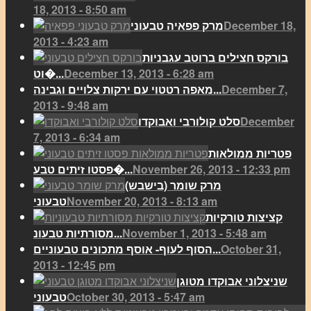
18, 2013 - 8:50 am
December 18,
מרק פפאיה טבעוני
2013 - 4:23 am
בורקס חצילים ברוטב עגבניות
December 13, 2013 - 6:28 am
וט�...
December 7,
מאפה רטטוי עם ירקות צלויים וגבינה...
2013 - 9:48 am
December
סלט קולורבי ואבוקדו
7, 2013 - 6:34 am
פטריות ממולאות
November 26, 2013 - 12:33 pm
פסטו זיתים טבע�...
מרק שומר (בישבש)
November 20, 2013 - 8:13 am
טבעוני
קציצות טורקיות
November 1, 2013 - 5:48 am
מסורתיות טבעונ...
October 31,
הסוף לעוף- אוסף מתכונים טבעוניים...
2013 - 12:45 pm
שניצלוני אבוקדו מטוגן
October 30, 2013 - 5:47 am
טבעוני