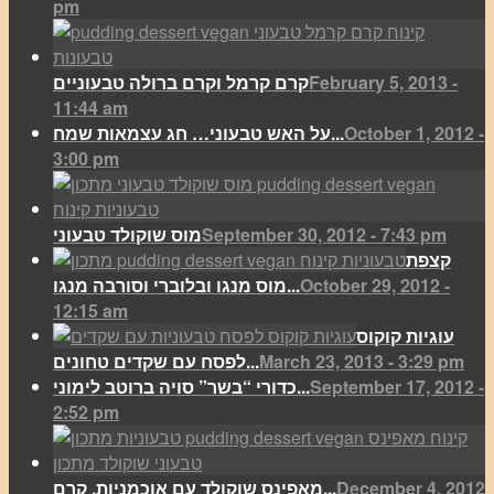
pm
February 5, 2013 -
קרם קרמל וקרם ברולה טבעוניים
11:44 am
October 1, 2012 -
על האש טבעוני… חג עצמאות שמח...
3:00 pm
September 30, 2012 - 7:43 pm
מוס שוקולד טבעוני
קצפת
October 29, 2012 -
מוס מנגו ובלוברי וסורבה מנגו...
12:15 am
עוגיות קוקוס
March 23, 2013 - 3:29 pm
לפסח עם שקדים טחונים...
September 17, 2012 -
כדורי “בשר” סויה ברוטב לימוני...
2:52 pm
December 4, 2012
מאפינס שוקולד עם אוכמניות, קרם...