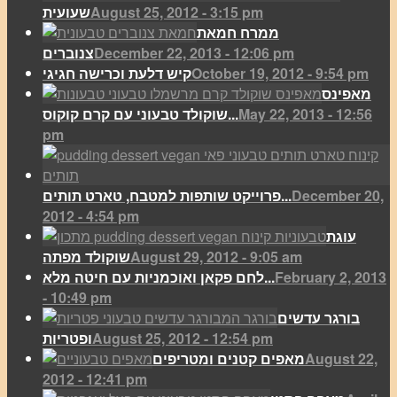
August 25, 2012 - 3:15 pm
שעועית
ממרח חמאת
December 22, 2013 - 12:06 pm
צנוברים
October 19, 2012 - 9:54 pm
קיש דלעת וכרישה חגיגי
מאפינס
May 22, 2013 - 12:56
שוקולד טבעוני עם קרם קוקוס...
pm
December 20,
פרוייקט שותפות למטבח, טארט תותים...
2012 - 4:54 pm
עוגת
August 29, 2012 - 9:05 am
שוקולד מפתה
February 2, 2013
לחם פקאן ואוכמניות עם חיטה מלא...
- 10:49 pm
בורגר עדשים
August 25, 2012 - 12:54 pm
ופטריות
August 22,
מאפים קטנים ומטריפים
2012 - 12:41 pm