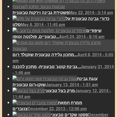
May 22, 2014 - 3:14 am
פשטידת גבינה וירקות טבעונית
כדורי גבינה טבעונית על
May 8, 2014 - 11:45 pm
סלט
שיפודים
April 24, 2014 - 8:16 am
טבעוניים, פולנטה וטופו...
April 8, 2014 - 5:05
מתכון גלידה טבעונית שוקולד רום...
am
January 31, 2014
גבינת קוטג’ טבעונית- מתכון להכנה...
- 1:46 am
עוגת גבינת
January 13, 2014 - 1:51 am
שוקו-רום טבעונית
January 12, 2014 -
מרק בצל טבעוני
11:44 am
ממרח חמאת
December 22, 2013 - 12:06 pm
צנוברים
December
פסטו שקדים טבעוני