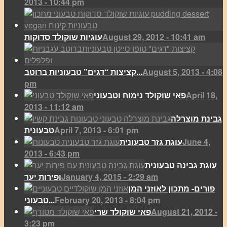
2013 - 10:44 pm
August 29, 2012 - 10:41 am
עוגיות שוקולד סדוקות
August 5, 2013 - 4:08
קציצות “דגים” טבעוניות ברוטב...
pm
April 18,
פאי שוקולד נימוח וטבעוני
2013 - 11:12 am
גבינת מוצרלה
April 7, 2013 - 6:01 pm
טבעונית
June 4,
עוגת גזר טבעונית
2013 - 6:43 pm
עוגת גבינה טבעונית
January 4, 2015 - 2:29 am
ופירות יער
פורים- מתכון לאוזני המן
February 20, 2013 - 8:04 pm
טבעוני...
August 21, 2012 -
פאי שוקולד שרי
3:23 pm