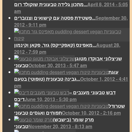
April 8, 2014 - 5:05
מתכון גלידה טבעונית שוקולד רום...
am
September 30,
פשטידת פסטה עם קישואים וצנוברים...
2012 - 9:11 pm
August 28,
מאפינס (קאפקייקס) גזר, פקאן וקינמון...
2012 - 7:59 pm
שניצלוני אבוקדו מטוגן
October 30, 2013 - 5:47 am
טבעוני
עוגת
October 1, 2012 - 4:41
גבינה טבעונית (טופוטי) בטעם...
pm
דבש טבעוני מענבים –
June 10, 2013 - 5:30 pm
דיבס
שטרודל
October 10, 2012 - 2:16 pm
תפוחים ואגסים טבעוני
מרק שומר (בישבש)
November 20, 2013 - 8:13 am
טבעוני