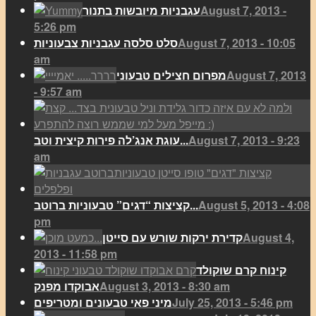
August 7, 2013 -
עגבניות מיובשות בתנור
5:26 pm
August 7, 2013 - 10:05
סלט סלסה עגבניות צבעוניות
am
August 7, 2013
מפרום חצילים טבעוני
- 9:57 am
August 7, 2013 - 9:23
עוגת אנג’לה פירות קיצית וטב...
am
August 5, 2013 - 4:08
קציצות “דגים” טבעוניות ברוטב...
pm
August 4,
קדירת ירקות שורש עם סייטן
2013 - 11:58 pm
קינוח קרם שוקולד
August 3, 2013 - 8:30 am
אבוקדו מפנק
July 25, 2013 - 5:46 pm
מיני פאי טבעונים ומטריפים