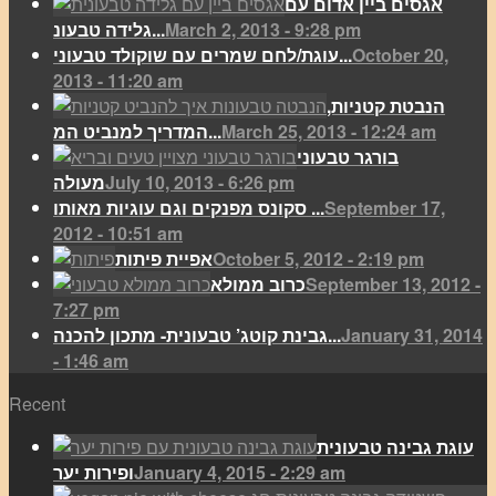
אגסים ביין אדום עם
March 2, 2013 - 9:28 pm
גלידה טבעונ...
October 20,
עוגת/לחם שמרים עם שוקולד טבעוני...
2013 - 11:20 am
הנבטת קטניות,
March 25, 2013 - 12:24 am
המדריך למנביט המ...
בורגר טבעוני
July 10, 2013 - 6:26 pm
מעולה
September 17,
סקונס מפנקים וגם עוגיות מאותו ...
2012 - 10:51 am
October 5, 2012 - 2:19 pm
אפיית פיתות
September 13, 2012 -
כרוב ממולא
7:27 pm
January 31, 2014
גבינת קוטג’ טבעונית- מתכון להכנה...
- 1:46 am
Recent
עוגת גבינה טבעונית
January 4, 2015 - 2:29 am
ופירות יער