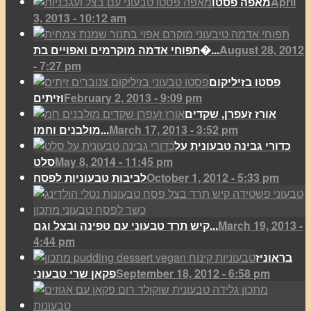
April
מאפה פסטו
3, 2013 - 10:12 am
August 28, 2012
תפוחי אדמה מוקרמים ואפויים בת�...
- 7:27 pm
פסטו בזיליקום
February 2, 2013 - 9:09 pm
וזיתים
אורז זעפרן, שקדים
March 17, 2013 - 3:52 pm
מולבנים וחמו...
כדורי גבינה טבעונית על
May 8, 2014 - 11:45 pm
סלט
October 1, 2012 - 5:33 pm
לביבות טבעוניות לפסח
March 19, 2013 -
קיש תרד טבעוני עם טפינה ובצל וגם...
4:44 pm
בראוניז
September 18, 2012 - 6:58 pm
פקאן שרי טבעוני