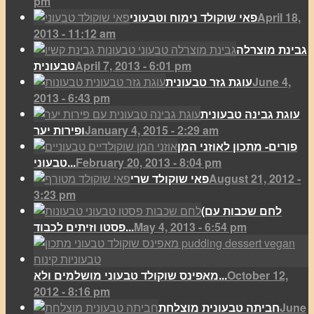
pm
April 18,
פאי שוקולד נימוח וטבעוני
2013 - 11:12 am
גבינת מוצרלה
April 7, 2013 - 6:01 pm
טבעונית
June 4,
עוגת גזר טבעונית
2013 - 6:43 pm
עוגת גבינה טבעונית
January 4, 2015 - 2:29 am
ופירות יער
פורים- מתכון לאוזני המן
February 20, 2013 - 8:04 pm
טבעוני...
August 21, 2012 -
פאי שוקולד שרי
3:23 pm
(לחם שכבות עם
May 4, 2013 - 6:54 pm
פסטו וזיתים לכבוד...
October 12,
מאפינס שוקולד טבעוני מושלמים ולא...
2012 - 8:16 pm
June
חביתה טבעונית מוצלחת