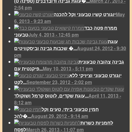
March 27, 2013 -
(עוגת גבינה ודובדבנים (טפינה ט�...
2:54 pm
May
יוגורט קשיו טבעוני וקל להכנה
6, 2013 - 9:23 am
ממרח פטה כבד
July 4, 2013 - 12:45 pm
טבעוני
עוגת
August 24, 2012 - 9:30
שכבות גבינה וביסקוויטים �...
pm
גבינה צהובה טבעונית
May 10, 2013 - 5:11 pm
פיקנטית עם...
יוגורט טבעוני וציזיקי ללא
September 23, 2012 - 2:02 pm
לקט...
April 11, 2013 -
עוגת שקדים, לוטוס קרמל ושוקולד...
8:12 am
חמין טבעוני ביתי, טעים וקל
August 29, 2012 - 9:14 am
להכ�...
לחמניות כשרות
March 26, 2013 - 11:07 pm
לפסח