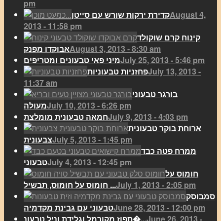
pm
August 4,
קדירת ירקות שורש עם סייטן
2013 - 11:58 pm
קינוח קרם שוקולד
August 3, 2013 - 8:30 am
אבוקדו מפנק
July 25, 2013 - 5:46 pm
מיני פאי טבעונים ומטריפים
July 13, 2013 -
פחזניות טבעוניות
11:37 am
בורגר טבעוני
July 10, 2013 - 6:26 pm
מעולה
July 9, 2013 - 4:03 pm
חמאה טבעונית מומלצת
ארוחת בוקר טבעונית
July 5, 2013 - 1:45 pm
צבעונית
ממרח פטה כבד
July 4, 2013 - 12:45 pm
טבעוני
חומוס על
July 1, 2013 - 2:05 pm
חומוס על חומוס, תבשיל ...
סמבוסק
June 28, 2013 - 12:00 pm
טבעוני עם גבינת מקדמיה
June 26, 2013 -
תפוז מקורמל וגלידת וניל טבעונ�...