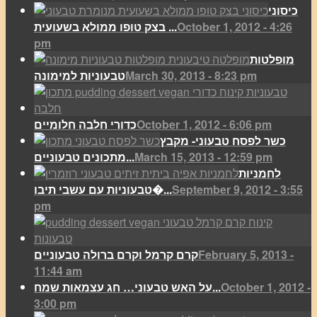
כיסוני
October 1, 2012 - 4:26
בצק טופו ממולא בשעועית ...
pm
מופלטות
March 30, 2013 - 8:23 pm
טבעוניות למימונה
October 1, 2012 - 6:06 pm
כדורי חלבה חלומיים
כשר לפסח טבעוני- מקבץ
March 15, 2013 - 12:59 pm
מתכונים טבעוניים...
לחמניות
September 9, 2012 - 3:55
טבעוניות עם עשבי תיבו�...
pm
February 5, 2013 -
קרם קרמל וקרם ברולה טבעוניים
11:44 am
October 1, 2012 -
על האש טבעוני… חג עצמאות שמח...
3:00 pm