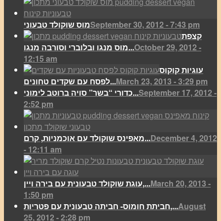
September 30, 2012 - 7:43 pm
מוס שוקולד טבעוני
קצפת
October 29, 2012 -
מוס מנגו ובלוברי וסורבה מנגו...
12:15 am
עוגיות קוקוס
March 23, 2013 - 3:29 pm
לפסח עם שקדים טחונים...
September 17, 2012 -
כדורי “בשר” סויה ברוטב לימוני...
2:52 pm
December 4, 2012
מאפינס שוקולד עם אוכמניות, קרם...
- 12:11 am
March 20, 2013 -
עוגת שוקולד טבעונית עם בירה ויין,...
1:50 pm
August
חביתת חומוס- חביתה טבעונית עם פטריות,...
25, 2012 - 2:28 pm