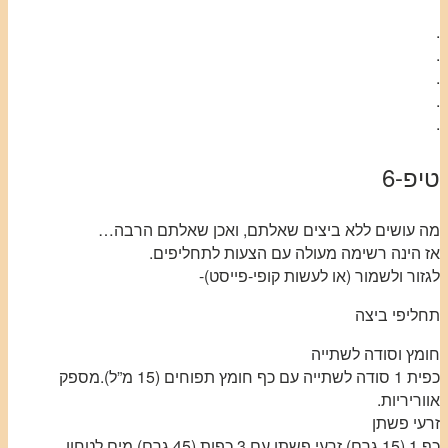
.
.
.
.
.
טיפ-6
מה עושים ללא ביצים שאלתם, ואכן שאלתם הרבה…
אז הינה רשימה מעולה עם הצעות לתחליפים.
לגזור ולשמור (או לעשות קופי-פייסט)-
תחליפי ביצה
חומץ וסודה לשתייה
כפית 1 סודה לשתייה עם כף חומץ תפוחים (15 מ”ל).מספק
אווריריות.
זרעי פשתן
כף 1 (15 גרם) זרעי פשתן עם 3 כפות (45 גרם) מים.לטחון