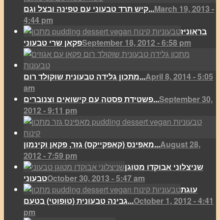
March 19, 2013 -
קיש תרד טבעוני עם טפינה ובצל וגם...
4:44 pm
בראוניז
September 18, 2012 - 6:58 pm
פקאן שרי טבעוני
April 8, 2014 - 5:05
מתכון גלידה טבעונית שוקולד רום...
am
September 30,
פשטידת פסטה עם קישואים וצנוברים...
2012 - 9:11 pm
August 28,
מאפינס (קאפקייקס) גזר, פקאן וקינמון...
2012 - 7:59 pm
שניצלוני אבוקדו מטוגן
October 30, 2013 - 5:47 am
טבעוני
עוגת
October 1, 2012 - 4:41
גבינה טבעונית (טופוטי) בטעם...
pm