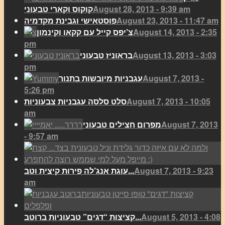
August 28, 2013 - 9:39 am
קוקוס וקארי טבעוני
August 23, 2013 - 11:47 am
פוסטאישי וגבינת מקדמיה
August 14, 2013 - 2:35
צ’יפס קייל עם קקאו וקינמון
pm
August 13, 2013 - 3:03
בראוניז טבעוני
pm
August 7, 2013 -
עגבניות מיובשות בתנור
5:26 pm
August 7, 2013 - 10:05
סלט סלסה עגבניות צבעוניות
am
August 7, 2013
מפרום חצילים טבעוני
- 9:57 am
August 7, 2013 - 9:23
עוגת אנג’לה פירות קיצית וטב...
am
August 5, 2013 - 4:08
קציצות “דגים” טבעוניות ברוטב...