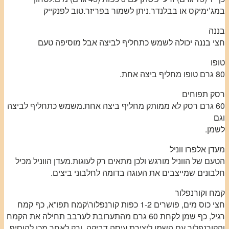
במג’ימיקס או בבלנדר.ניתן לשמור בפריזר.טוב לפנקייק
בננה
חצי בננה יכולה לשמש כתחליף לביצה אבל מוסיפה טעם
טופו
80 גרם טופו מחליף ביצה אחת.
רסק תפוחים
60 גרם רסק לא ממותק מחליף ביצה אחת.משמש כתחליף לביצה
וגם
לשמן.
מעדן אלפרו ווניל
הטעם של הווניל מורגש ולכן מתאים רק לעוגות.מעדן הווניל מכיל
חלבונים שמייצבים את העוגה בדומה לחלבוני ביצים.
קמח וקורנפלור
חצי כוס מים, פושרים 1-2 כפות קורנפלור\קמח תפו”א, כף קמח
רגיל, כף שמן לקחת 60 גרם מהתערובת לערבב תחילה את הקמח
והקורנפלור עם השמן ליצירת עיסה דביקה, ורק לאחר מכן להוסיף