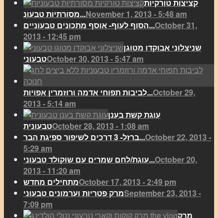
קציצות טורקיות
November 1, 2013 - 5:48 am
מסורתיות טבעונ...
October 31,
הסוף לעוף- אוסף מתכונים טבעוניים...
2013 - 12:45 pm
שניצלוני אבוקדו מטוגן
October 30, 2013 - 5:47 am
טבעוני
October 29,
לביבות תפוחי אדמה ורוזמרין אפויות...
2013 - 5:14 am
עוגת קשת בענן
October 28, 2013 - 1:08 am
טבעונית
October 22, 2013 -
ברזל- 3 דרכים לשיפור ספיגת הבר...
5:29 am
October 20,
עוגת/לחם שמרים עם שוקולד טבעוני...
2013 - 11:20 am
October 17, 2013 - 2:49 pm
מתחילים מחדש
September 23, 2013 -
מרק פטריות וערמונים טבעוני
7:09 pm
מרק