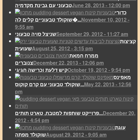
June 28, 2013 - 12:00 pm
טבעוני עם גבינת מקדמיה
כדורי
November 10, 2012 -
שוקולד טבעוניים קלים לה�...
9:55 am
September 29, 2012 - 11:27 am
שניצל סויה טבעוני
קציצות
August 25, 2012 - 3:15 pm
שעועית
ממרח חמאת
December 22, 2013 - 12:06 pm
צנוברים
October 19, 2012 - 9:54 pm
קיש דלעת וכרישה חגיגי
מאפינס
May 22, 2013 - 12:56
שוקולד טבעוני עם קרם קוקוס...
pm
December 20,
פרוייקט שותפות למטבח, טארט תותים...
2012 - 4:54 pm
עוגת
August 29, 2012 - 9:05 am
שוקולד מפתה