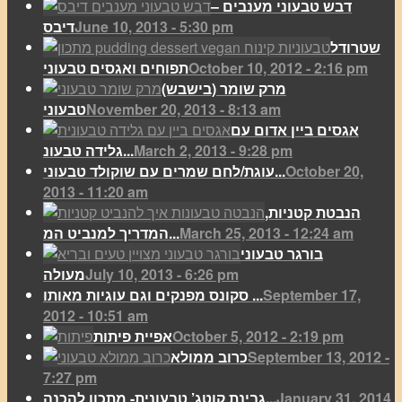
דבש טבעוני מענבים –
June 10, 2013 - 5:30 pm
דיבס
שטרודל
October 10, 2012 - 2:16 pm
תפוחים ואגסים טבעוני
מרק שומר (בישבש)
November 20, 2013 - 8:13 am
טבעוני
אגסים ביין אדום עם
March 2, 2013 - 9:28 pm
גלידה טבעונ...
October 20,
עוגת/לחם שמרים עם שוקולד טבעוני...
2013 - 11:20 am
הנבטת קטניות,
March 25, 2013 - 12:24 am
המדריך למנביט המ...
בורגר טבעוני
July 10, 2013 - 6:26 pm
מעולה
September 17,
סקונס מפנקים וגם עוגיות מאותו ...
2012 - 10:51 am
October 5, 2012 - 2:19 pm
אפיית פיתות
September 13, 2012 -
כרוב ממולא
7:27 pm
January 31, 2014
גבינת קוטג’ טבעונית- מתכון להכנה...