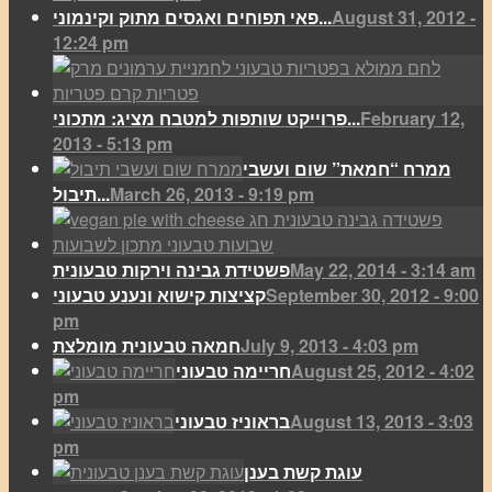
August 31, 2012 -
פאי תפוחים ואגסים מתוק וקינמוני...
12:24 pm
February 12,
פרוייקט שותפות למטבח מציג: מתכוני...
2013 - 5:13 pm
ממרח “חמאת” שום ועשבי
March 26, 2013 - 9:19 pm
תיבול...
May 22, 2014 - 3:14 am
פשטידת גבינה וירקות טבעונית
September 30, 2012 - 9:00
קציצות קישוא ונענע טבעוני
pm
July 9, 2013 - 4:03 pm
חמאה טבעונית מומלצת
August 25, 2012 - 4:02
חריימה טבעוני
pm
August 13, 2013 - 3:03
בראוניז טבעוני
pm
עוגת קשת בענן