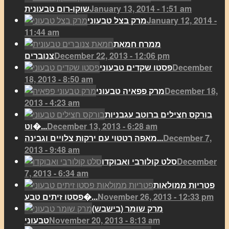
January 13, 2014 - 1:51 am
שוקו-רום טבעונית
January 12, 2014 -
מרק בצל טבעוני
11:44 am
ממרח חמאת
December 22, 2013 - 12:06 pm
צנוברים
December
פסטו שקדים טבעוני
18, 2013 - 8:50 am
December 18,
מרק פפאיה טבעוני
2013 - 4:23 am
בורקס חצילים ברוטב עגבניות
December 13, 2013 - 6:28 am
וט�...
December 7,
מאפה רטטוי עם ירקות צלויים וגבינה...
2013 - 9:48 am
December
סלט קולורבי ואבוקדו
7, 2013 - 6:34 am
פטריות ממולאות
November 26, 2013 - 12:33 pm
פסטו זיתים טבע�...
מרק שומר (בישבש)
November 20, 2013 - 8:13 am
טבעוני