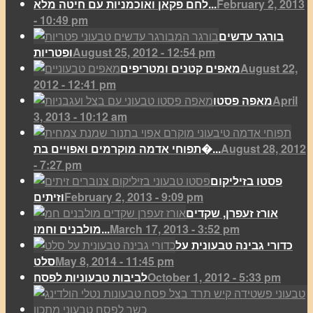
February 2, 2013
לחם פקאן ואוכמניות עם חיטה מלא...
- 10:49 pm
בורגר עדשים
August 25, 2012 - 12:54 pm
ופטריות
August 22,
מאפים קטנים ומטריפים
2012 - 12:41 pm
April
מאפה פסטו
3, 2013 - 10:12 am
August 28, 2012
תפוחי אדמה מוקרמים ואפויים בת�...
- 7:27 pm
פסטו בזיליקום
February 2, 2013 - 9:09 pm
וזיתים
אורז זעפרן, שקדים
March 17, 2013 - 3:52 pm
מולבנים וחמו...
כדורי גבינה טבעונית על
May 8, 2014 - 11:45 pm
סלט
October 1, 2012 - 5:33 pm
לביבות טבעוניות לפסח