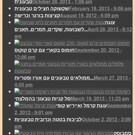
October 28, 2013 - 1:08 am
טבעונית
February 18, 2013 - 9:06 pm
שקשוקה חצילים טבעונית
August 19, 2012 - 6:09 pm
קציצות בורגר וכרישה
עוגה
April 28, 2013 - 8:12
לשבועות, שקדים, תמרים, תאנים...
am
September 20, 2012 -
חומוס בקארי עם קרם קוקוס
12:06 pm
March 27, 2013 -
ממולאים טבעונים עם אורז ופטריות...
4:55 pm
March 19, 2013 - 11:23 am
סל קניות טבעוני בהמלצתי
September
עוגת קרמל ואייריש קופי
2, 2012 - 9:01 pm
October 2, 2012 - 3:09
לביבות בטטה וכרובית טבעוניות
pm
סמבוסק